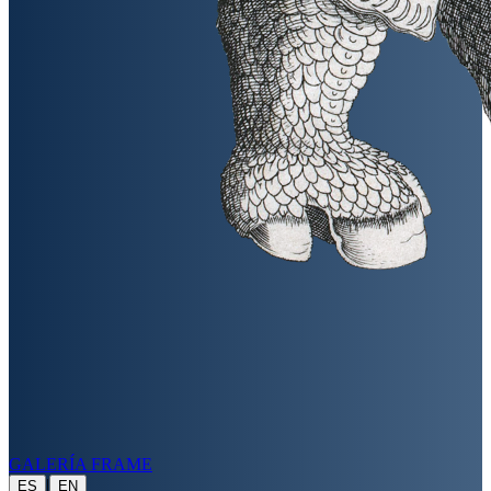
GALERÍA FRAME
|
ES
EN