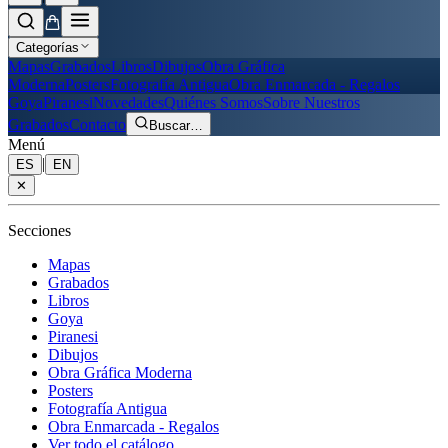
Categorías
Mapas
Grabados
Libros
Dibujos
Obra Gráfica
Moderna
Posters
Fotografía Antigua
Obra Enmarcada - Regalos
Goya
Piranesi
Novedades
Quiénes Somos
Sobre Nuestros
Grabados
Contacto
Buscar
…
Menú
|
ES
EN
✕
Secciones
Mapas
Grabados
Libros
Goya
Piranesi
Dibujos
Obra Gráfica Moderna
Posters
Fotografía Antigua
Obra Enmarcada - Regalos
Ver todo el catálogo