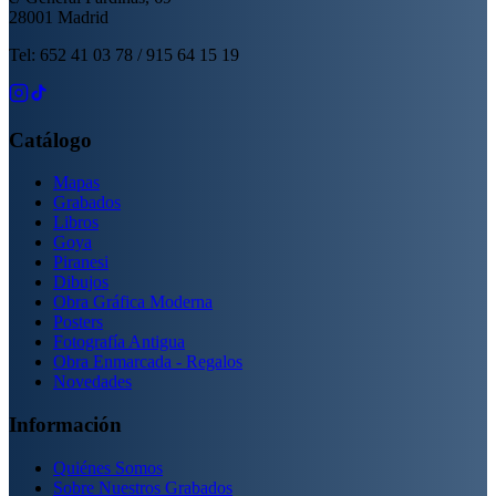
28001 Madrid
Tel: 652 41 03 78 / 915 64 15 19
Catálogo
Mapas
Grabados
Libros
Goya
Piranesi
Dibujos
Obra Gráfica Moderna
Posters
Fotografía Antigua
Obra Enmarcada - Regalos
Novedades
Información
Quiénes Somos
Sobre Nuestros Grabados