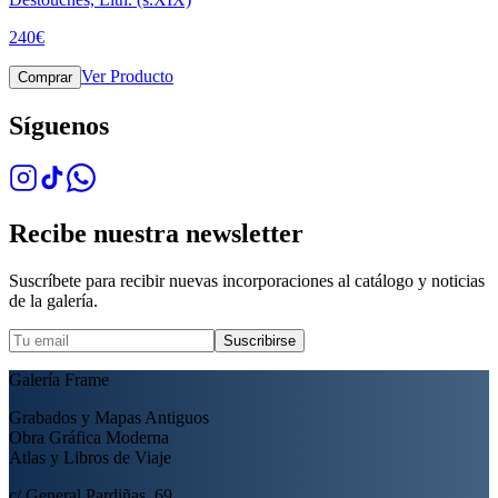
240
€
Ver Producto
Comprar
Síguenos
Recibe nuestra newsletter
Suscríbete para recibir nuevas incorporaciones al catálogo y noticias
de la galería.
Suscribirse
Galería Frame
Grabados y Mapas Antiguos
Obra Gráfica Moderna
Atlas y Libros de Viaje
c/ General Pardiñas, 69