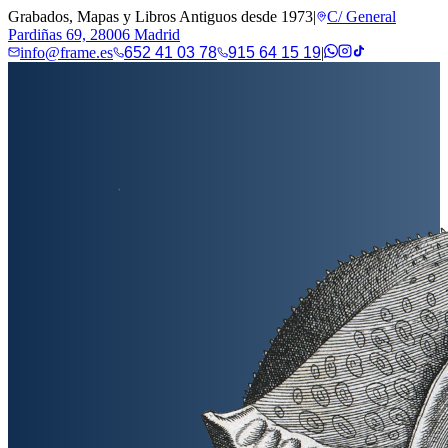
Grabados, Mapas y Libros Antiguos desde 1973
|
C/ General
Pardiñas 69, 28006 Madrid
info@frame.es
652 41 03 78
915 64 15 19
|