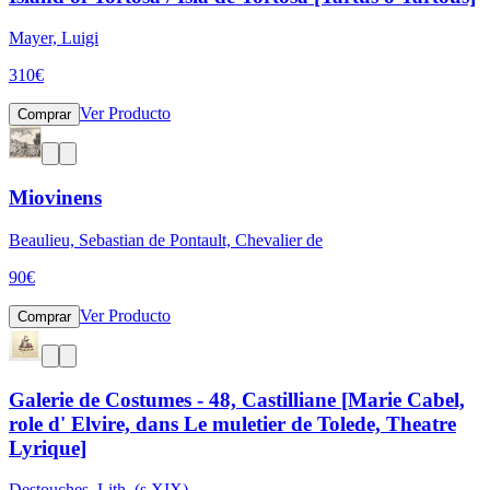
Mayer, Luigi
310
€
Ver Producto
Comprar
Miovinens
Beaulieu, Sebastian de Pontault, Chevalier de
90
€
Ver Producto
Comprar
Galerie de Costumes - 48, Castilliane [Marie Cabel,
role d' Elvire, dans Le muletier de Tolede, Theatre
Lyrique]
Destouches, Lith. (s.XIX)