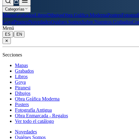
Categorías
Mapas
Grabados
Libros
Dibujos
Obra Gráfica Moderna
Posters
Fotograf
Goya
Piranesi
Novedades
Quiénes Somos
Sobre Nuestros Grabados
Con
Menú
|
ES
EN
✕
Secciones
Mapas
Grabados
Libros
Goya
Piranesi
Dibujos
Obra Gráfica Moderna
Posters
Fotografía Antigua
Obra Enmarcada - Regalos
Ver todo el catálogo
Novedades
Quiénes Somos