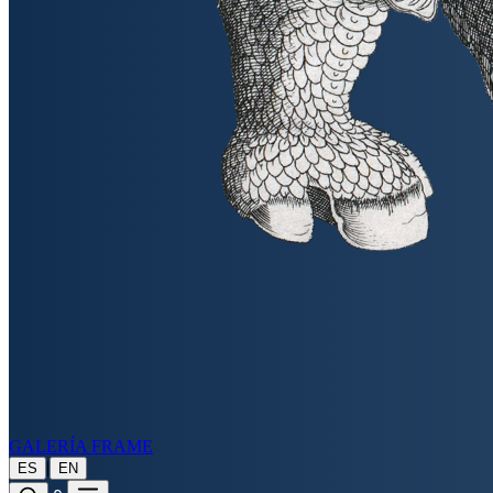
GALERÍA FRAME
|
ES
EN