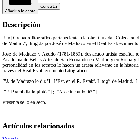
Consultar
Añadir a la cesta
Descripción
[Un] Grabado litográfico perteneciente a la obra titulada "Colección
de Madrid.", dirigida por José de Madrazo en el Real Establecimiento 
José de Madrazo y Agudo (1781-1859), destacado artista español reco
Academia de Bellas Artes de San Fernando en Madrid y en Roma y fue 
personalidad en los retratos lo hacen un artista relevante en la histor
través del Real Establecimiento Litográfico.
["J. de Madrazo lo dir."] ; ["Est. en el R. Estabº. Litogº. de Madrid."] 
["F. Brambilla lo pintó."] ; ["Asselineau lo litº."] .
Presenta sello en seco.
Artículos relacionados