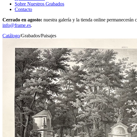
Sobre Nuestros Grabados
Contacto
Cerrado en agosto:
nuestra galería y la tienda online permanecerán c
info@frame.es
.
Catálogo
/
Grabados
/
Paisajes