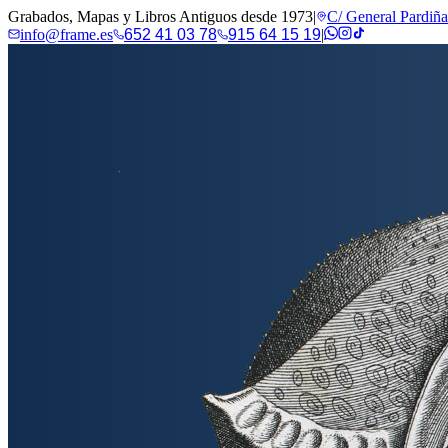
Grabados, Mapas y Libros Antiguos desde 1973
|
C/ General Pardiñ
info@frame.es
652 41 03 78
915 64 15 19
|