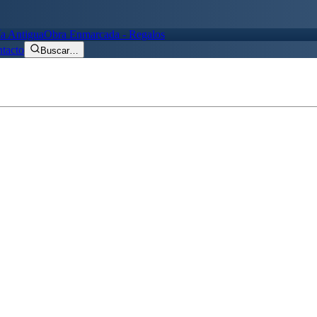
ía Antigua
Obra Enmarcada - Regalos
tacto
Buscar
…