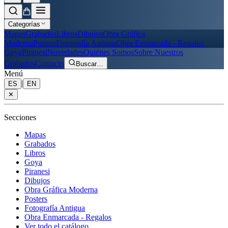
Categorías
Mapas
Grabados
Libros
Dibujos
Obra Gráfica
Moderna
Posters
Fotografía Antigua
Obra Enmarcada - Regalos
Goya
Piranesi
Novedades
Quiénes Somos
Sobre Nuestros
Grabados
Contacto
Buscar
…
Menú
|
ES
EN
✕
Secciones
Mapas
Grabados
Libros
Goya
Piranesi
Dibujos
Obra Gráfica Moderna
Posters
Fotografía Antigua
Obra Enmarcada - Regalos
Ver todo el catálogo