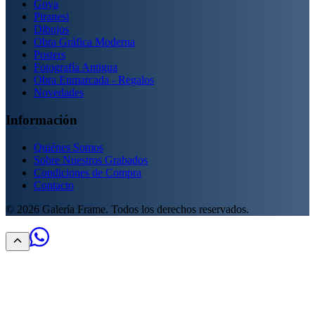
Goya
Piranesi
Dibujos
Obra Gráfica Moderna
Posters
Fotografía Antigua
Obra Enmarcada - Regalos
Novedades
Información
Quiénes Somos
Sobre Nuestros Grabados
Condiciones de Compra
Contacto
©
2026
Galería Frame. Todos los derechos reservados.