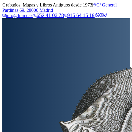
Grabados, Mapas y Libros Antiguos desde 1973
|
C/ General
Pardiñas 69, 28006 Madrid
info@frame.es
652 41 03 78
915 64 15 19
|