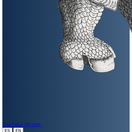
GALERÍA FRAME
|
ES
EN