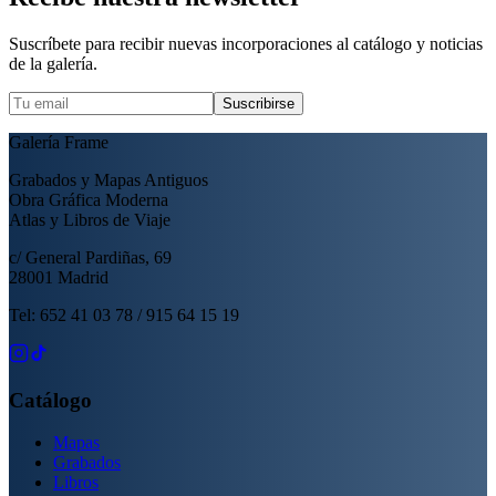
Suscríbete para recibir nuevas incorporaciones al catálogo y noticias
de la galería.
Suscribirse
Galería Frame
Grabados y Mapas Antiguos
Obra Gráfica Moderna
Atlas y Libros de Viaje
c/ General Pardiñas, 69
28001 Madrid
Tel: 652 41 03 78 / 915 64 15 19
Catálogo
Mapas
Grabados
Libros