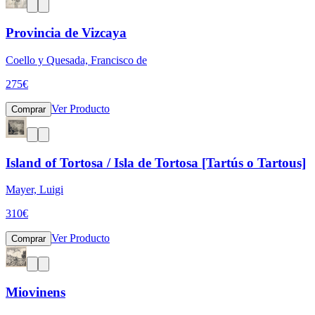
Provincia de Vizcaya
Coello y Quesada, Francisco de
275
€
Ver Producto
Comprar
Island of Tortosa / Isla de Tortosa [Tartús o Tartous]
Mayer, Luigi
310
€
Ver Producto
Comprar
Miovinens