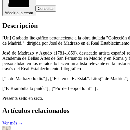
Consultar
Añadir a la cesta
Descripción
[Un] Grabado litográfico perteneciente a la obra titulada "Colección
de Madrid.", dirigida por José de Madrazo en el Real Establecimiento 
José de Madrazo y Agudo (1781-1859), destacado artista español reco
Academia de Bellas Artes de San Fernando en Madrid y en Roma y fue 
personalidad en los retratos lo hacen un artista relevante en la histor
través del Real Establecimiento Litográfico.
["J. de Madrazo lo dir."] ; ["Est. en el R. Estabº. Litogº. de Madrid."] 
["F. Brambilla lo pintó."] ; ["Pic de Leopol lo litº."] .
Presenta sello en seco.
Artículos relacionados
Ver más →