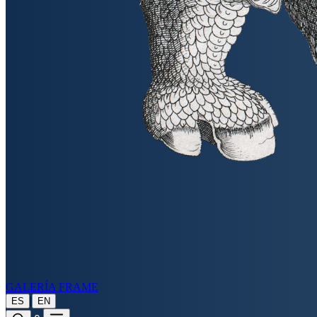
GALERÍA FRAME
|
ES
EN