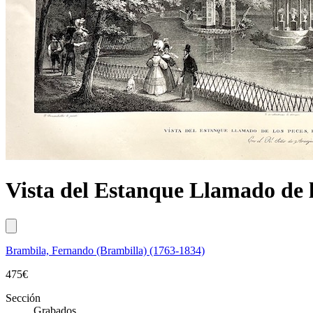
Vista del Estanque Llamado de lo
Brambila, Fernando (Brambilla) (1763-1834)
475
€
Sección
Grabados