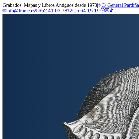
Grabados, Mapas y Libros Antiguos desde 1973
|
C/ General Pardiñ
info@frame.es
652 41 03 78
915 64 15 19
|