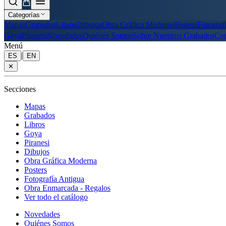
Categorías
Mapas
Grabados
Libros
Dibujos
Obra Gráfica Moderna
Posters
Fotograf
Goya
Piranesi
Novedades
Quiénes Somos
Sobre Nuestros Grabados
Con
Menú
|
ES
EN
✕
Secciones
Mapas
Grabados
Libros
Goya
Piranesi
Dibujos
Obra Gráfica Moderna
Posters
Fotografía Antigua
Obra Enmarcada - Regalos
Ver todo el catálogo
Novedades
Quiénes Somos