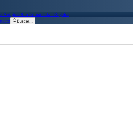
ía Antigua
Obra Enmarcada - Regalos
tacto
Buscar
…