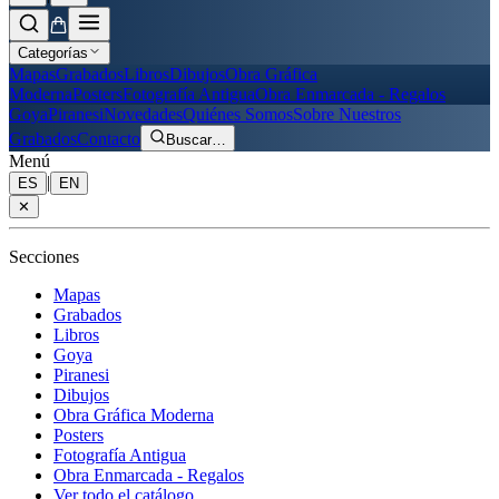
Categorías
Mapas
Grabados
Libros
Dibujos
Obra Gráfica
Moderna
Posters
Fotografía Antigua
Obra Enmarcada - Regalos
Goya
Piranesi
Novedades
Quiénes Somos
Sobre Nuestros
Grabados
Contacto
Buscar
…
Menú
|
ES
EN
✕
Secciones
Mapas
Grabados
Libros
Goya
Piranesi
Dibujos
Obra Gráfica Moderna
Posters
Fotografía Antigua
Obra Enmarcada - Regalos
Ver todo el catálogo