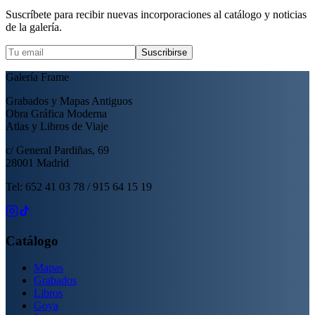
Suscríbete para recibir nuevas incorporaciones al catálogo y noticias
de la galería.
Suscribirse
Galería Frame
Grabados y Mapas Antiguos
Obra Gráfica Moderna
Atlas y Libros de Viaje
c/ General Pardiñas, 69
28001 Madrid
Tel: 652 41 03 78 / 915 64 15 19
Catálogo
Mapas
Grabados
Libros
Goya