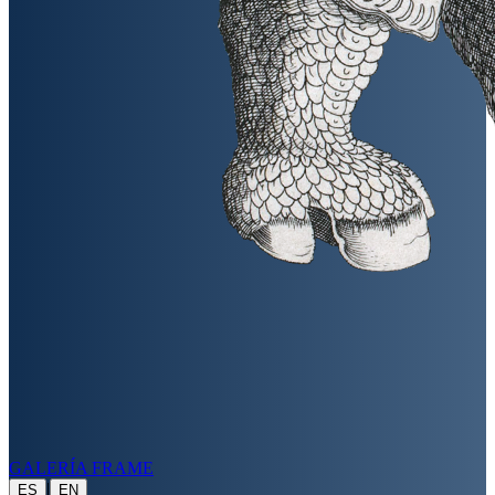
GALERÍA FRAME
|
ES
EN