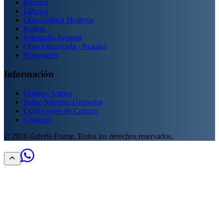
Piranesi
Dibujos
Obra Gráfica Moderna
Posters
Fotografía Antigua
Obra Enmarcada - Regalos
Novedades
Información
Quiénes Somos
Sobre Nuestros Grabados
Condiciones de Compra
Contacto
©
2026
Galería Frame. Todos los derechos reservados.