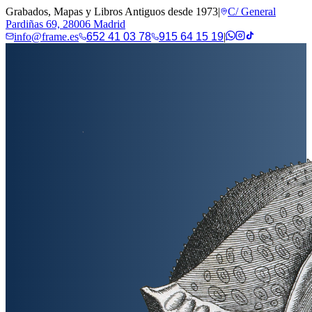
Grabados, Mapas y Libros Antiguos desde 1973
|
C/ General
Pardiñas 69, 28006 Madrid
info@frame.es
652 41 03 78
915 64 15 19
|