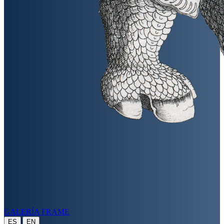
GALERÍA FRAME
|
ES
EN