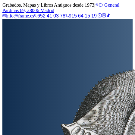
Grabados, Mapas y Libros Antiguos desde 1973
|
C/ General
Pardiñas 69, 28006 Madrid
info@frame.es
652 41 03 78
915 64 15 19
|