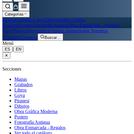
Categorías
Mapas
Grabados
Libros
Dibujos
Obra Gráfica
Moderna
Posters
Fotografía Antigua
Obra Enmarcada - Regalos
Goya
Piranesi
Novedades
Quiénes Somos
Sobre Nuestros
Grabados
Contacto
Buscar
…
Menú
|
ES
EN
✕
Secciones
Mapas
Grabados
Libros
Goya
Piranesi
Dibujos
Obra Gráfica Moderna
Posters
Fotografía Antigua
Obra Enmarcada - Regalos
Ver todo el catálogo