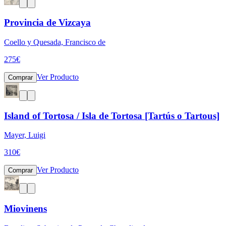
Provincia de Vizcaya
Coello y Quesada, Francisco de
275
€
Ver Producto
Comprar
Island of Tortosa / Isla de Tortosa [Tartús o Tartous]
Mayer, Luigi
310
€
Ver Producto
Comprar
Miovinens