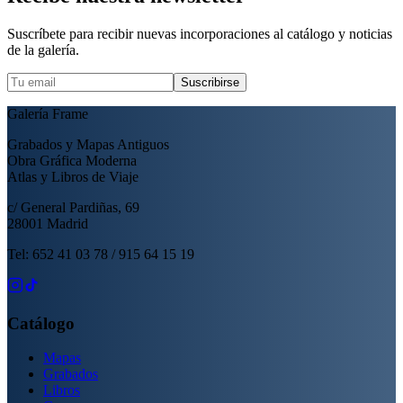
Suscríbete para recibir nuevas incorporaciones al catálogo y noticias
de la galería.
Suscribirse
Galería Frame
Grabados y Mapas Antiguos
Obra Gráfica Moderna
Atlas y Libros de Viaje
c/ General Pardiñas, 69
28001 Madrid
Tel: 652 41 03 78 / 915 64 15 19
Catálogo
Mapas
Grabados
Libros