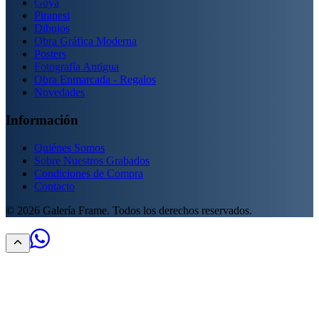
Goya
Piranesi
Dibujos
Obra Gráfica Moderna
Posters
Fotografía Antigua
Obra Enmarcada - Regalos
Novedades
Información
Quiénes Somos
Sobre Nuestros Grabados
Condiciones de Compra
Contacto
©
2026
Galería Frame. Todos los derechos reservados.