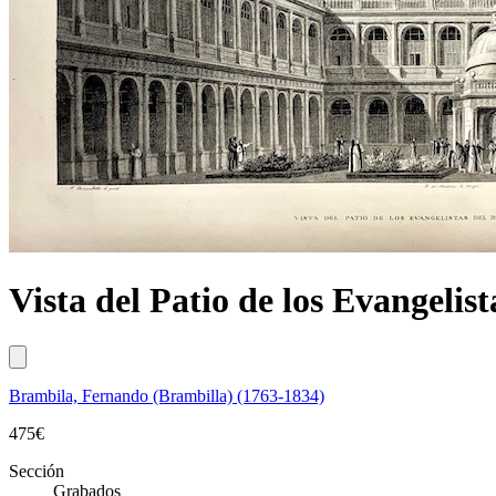
Vista del Patio de los Evangelis
Brambila, Fernando (Brambilla) (1763-1834)
475
€
Sección
Grabados