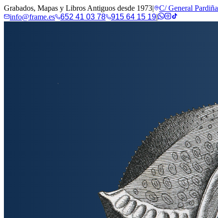
Grabados, Mapas y Libros Antiguos desde 1973
|
C/ General Pardiñ
info@frame.es
652 41 03 78
915 64 15 19
|