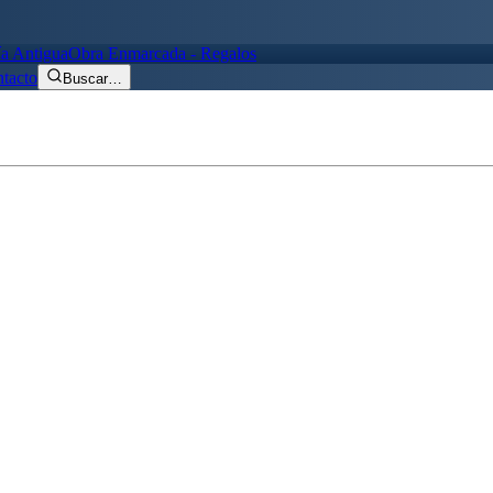
ía Antigua
Obra Enmarcada - Regalos
tacto
Buscar
…