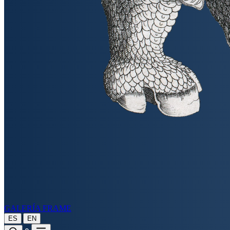
GALERÍA FRAME
|
ES
EN