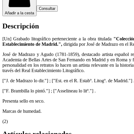
Consultar
Añadir a la cesta
Descripción
[Un] Grabado litográfico perteneciente a la obra titulada
"Colecció
Establecimiento de Madrid.",
dirigida por José de Madrazo en el Re
José de Madrazo y Agudo (1781-1859), destacado artista español reco
Academia de Bellas Artes de San Fernando en Madrid y en Roma y fue 
personalidad en los retratos lo hacen un artista relevante en la histor
través del Real Establecimiento Litográfico.
["J. de Madrazo lo dir."] ; ["Est. en el R. Estabº. Litogº. de Madrid."] 
["F. Brambilla lo pintó."] ; ["Asselineau lo litº."] .
Presenta sello en seco.
Marcas de humedad.
(2)
Artículos relacionados