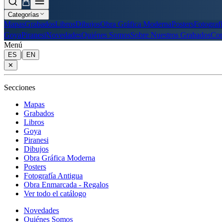
Categorías
Mapas
Grabados
Libros
Dibujos
Obra Gráfica Moderna
Posters
Fotograf
Goya
Piranesi
Novedades
Quiénes Somos
Sobre Nuestros Grabados
Con
Menú
|
ES
EN
✕
Secciones
Mapas
Grabados
Libros
Goya
Piranesi
Dibujos
Obra Gráfica Moderna
Posters
Fotografía Antigua
Obra Enmarcada - Regalos
Ver todo el catálogo
Novedades
Quiénes Somos