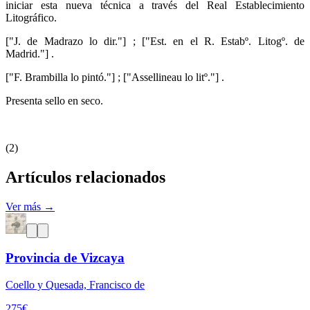
iniciar esta nueva técnica a través del Real Establecimiento
Litográfico.
["J. de Madrazo lo dir."] ; ["Est. en el R. Estabº. Litogº. de
Madrid."] .
["F. Brambilla lo pintó."] ; ["Assellineau lo litº."] .
Presenta sello en seco.
(2)
Artículos relacionados
Ver más →
Provincia de Vizcaya
Coello y Quesada, Francisco de
275
€