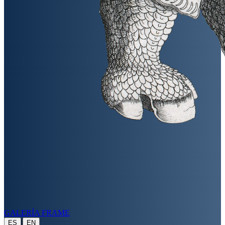
GALERÍA FRAME
|
ES
EN