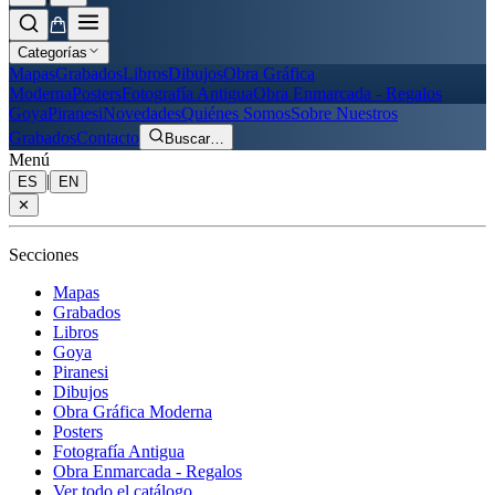
Categorías
Mapas
Grabados
Libros
Dibujos
Obra Gráfica
Moderna
Posters
Fotografía Antigua
Obra Enmarcada - Regalos
Goya
Piranesi
Novedades
Quiénes Somos
Sobre Nuestros
Grabados
Contacto
Buscar
…
Menú
|
ES
EN
✕
Secciones
Mapas
Grabados
Libros
Goya
Piranesi
Dibujos
Obra Gráfica Moderna
Posters
Fotografía Antigua
Obra Enmarcada - Regalos
Ver todo el catálogo