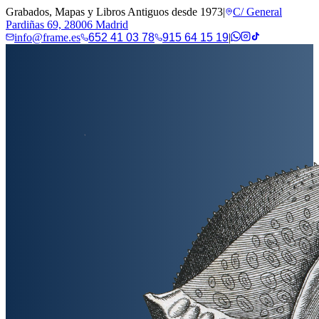
Grabados, Mapas y Libros Antiguos desde 1973
|
C/ General
Pardiñas 69, 28006 Madrid
info@frame.es
652 41 03 78
915 64 15 19
|