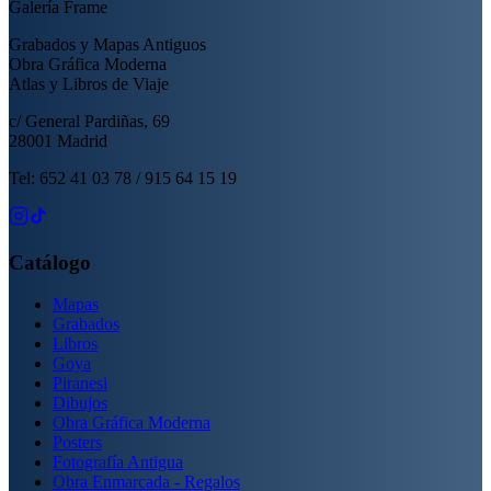
Galería Frame
Grabados y Mapas Antiguos
Obra Gráfica Moderna
Atlas y Libros de Viaje
c/ General Pardiñas, 69
28001 Madrid
Tel: 652 41 03 78 / 915 64 15 19
Catálogo
Mapas
Grabados
Libros
Goya
Piranesi
Dibujos
Obra Gráfica Moderna
Posters
Fotografía Antigua
Obra Enmarcada - Regalos