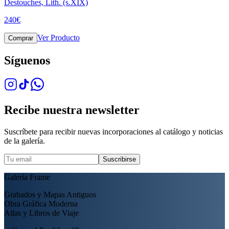
Destouches, Lith. (s.XIX)
240
€
Ver Producto
Comprar
Síguenos
Recibe nuestra newsletter
Suscríbete para recibir nuevas incorporaciones al catálogo y noticias
de la galería.
Suscribirse
Galería Frame
Grabados y Mapas Antiguos
Obra Gráfica Moderna
Atlas y Libros de Viaje