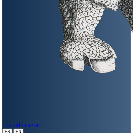
GALERÍA FRAME
|
ES
EN