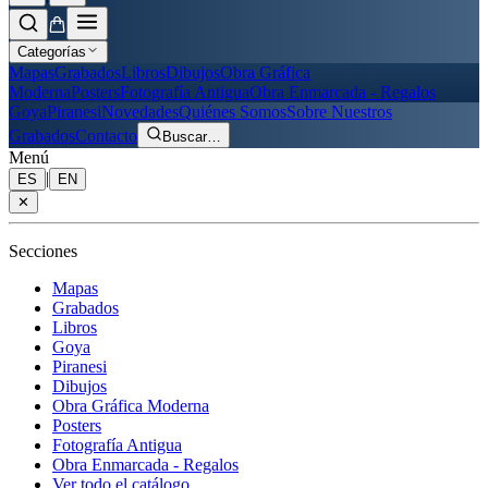
Categorías
Mapas
Grabados
Libros
Dibujos
Obra Gráfica
Moderna
Posters
Fotografía Antigua
Obra Enmarcada - Regalos
Goya
Piranesi
Novedades
Quiénes Somos
Sobre Nuestros
Grabados
Contacto
Buscar
…
Menú
|
ES
EN
✕
Secciones
Mapas
Grabados
Libros
Goya
Piranesi
Dibujos
Obra Gráfica Moderna
Posters
Fotografía Antigua
Obra Enmarcada - Regalos
Ver todo el catálogo