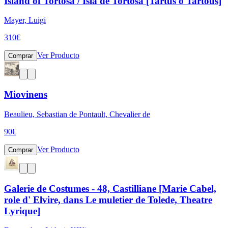
Island of Tortosa / Isla de Tortosa [Tartús o Tartous]
Mayer, Luigi
310
€
Ver Producto
Comprar
Miovinens
Beaulieu, Sebastian de Pontault, Chevalier de
90
€
Ver Producto
Comprar
Galerie de Costumes - 48, Castilliane [Marie Cabel,
role d' Elvire, dans Le muletier de Tolede, Theatre
Lyrique]