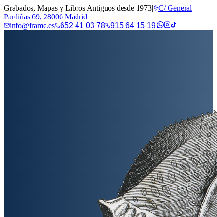
Grabados, Mapas y Libros Antiguos desde 1973
|
C/ General
Pardiñas 69, 28006 Madrid
info@frame.es
652 41 03 78
915 64 15 19
|