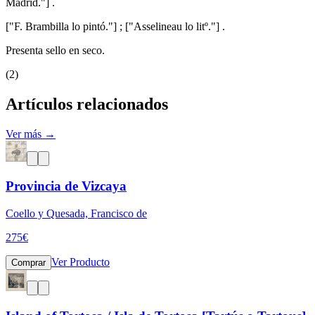
Madrid."] .
["F. Brambilla lo pintó."] ; ["Asselineau lo litº."] .
Presenta sello en seco.
(2)
Artículos relacionados
Ver más →
Provincia de Vizcaya
Coello y Quesada, Francisco de
275
€
Ver Producto
Comprar