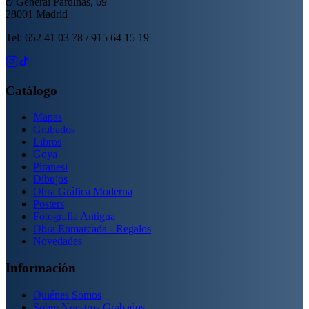
c/ General Pardiñas, 69
28001 Madrid
Tel: 652 41 03 78 / 915 64 15 19
Catálogo
Mapas
Grabados
Libros
Goya
Piranesi
Dibujos
Obra Gráfica Moderna
Posters
Fotografía Antigua
Obra Enmarcada - Regalos
Novedades
Información
Quiénes Somos
Sobre Nuestros Grabados