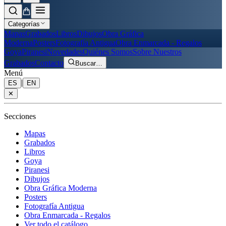
Categorías
Mapas
Grabados
Libros
Dibujos
Obra Gráfica
Moderna
Posters
Fotografía Antigua
Obra Enmarcada - Regalos
Goya
Piranesi
Novedades
Quiénes Somos
Sobre Nuestros
Grabados
Contacto
Buscar
…
Menú
|
ES
EN
✕
Secciones
Mapas
Grabados
Libros
Goya
Piranesi
Dibujos
Obra Gráfica Moderna
Posters
Fotografía Antigua
Obra Enmarcada - Regalos
Ver todo el catálogo