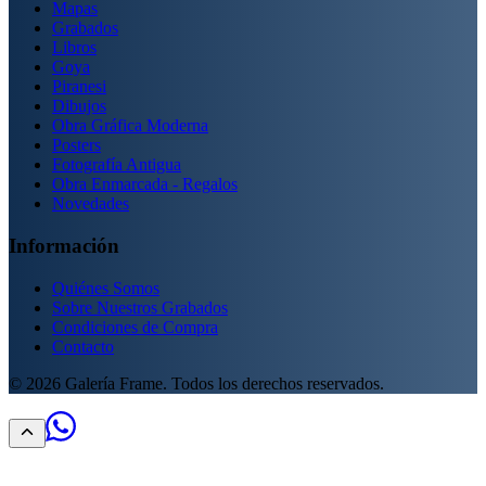
Mapas
Grabados
Libros
Goya
Piranesi
Dibujos
Obra Gráfica Moderna
Posters
Fotografía Antigua
Obra Enmarcada - Regalos
Novedades
Información
Quiénes Somos
Sobre Nuestros Grabados
Condiciones de Compra
Contacto
©
2026
Galería Frame. Todos los derechos reservados.