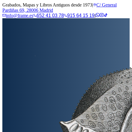
Grabados, Mapas y Libros Antiguos desde 1973
|
C/ General
Pardiñas 69, 28006 Madrid
info@frame.es
652 41 03 78
915 64 15 19
|