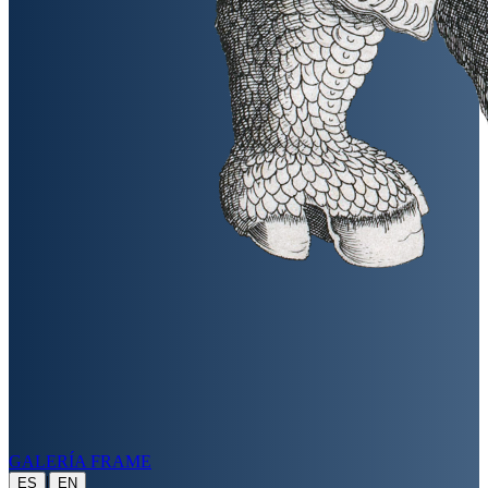
GALERÍA FRAME
|
ES
EN