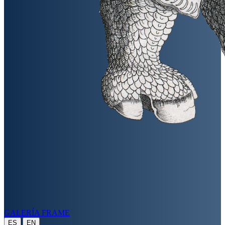
GALERÍA FRAME
|
ES
EN