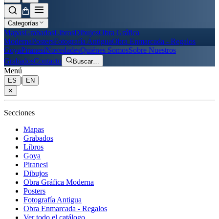
Categorías
Mapas
Grabados
Libros
Dibujos
Obra Gráfica
Moderna
Posters
Fotografía Antigua
Obra Enmarcada - Regalos
Goya
Piranesi
Novedades
Quiénes Somos
Sobre Nuestros
Grabados
Contacto
Buscar
…
Menú
|
ES
EN
✕
Secciones
Mapas
Grabados
Libros
Goya
Piranesi
Dibujos
Obra Gráfica Moderna
Posters
Fotografía Antigua
Obra Enmarcada - Regalos
Ver todo el catálogo