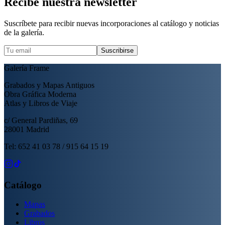
Recibe nuestra newsletter
Suscríbete para recibir nuevas incorporaciones al catálogo y noticias
de la galería.
Suscribirse
Galería Frame
Grabados y Mapas Antiguos
Obra Gráfica Moderna
Atlas y Libros de Viaje
c/ General Pardiñas, 69
28001 Madrid
Tel: 652 41 03 78 / 915 64 15 19
Catálogo
Mapas
Grabados
Libros