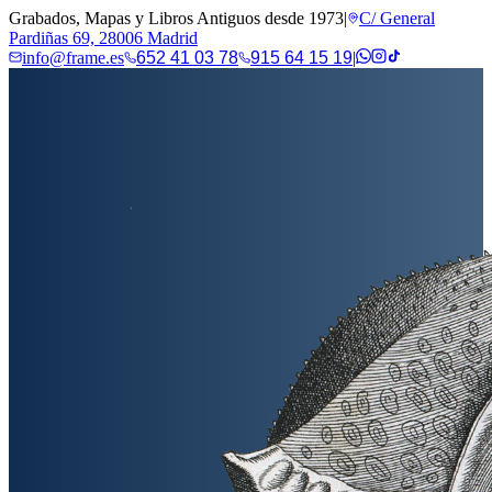
Grabados, Mapas y Libros Antiguos desde 1973
|
C/ General
Pardiñas 69, 28006 Madrid
info@frame.es
652 41 03 78
915 64 15 19
|