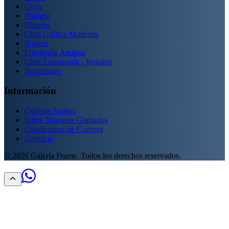
Goya
Piranesi
Dibujos
Obra Gráfica Moderna
Posters
Fotografía Antigua
Obra Enmarcada - Regalos
Novedades
Información
Quiénes Somos
Sobre Nuestros Grabados
Condiciones de Compra
Contacto
©
2026
Galería Frame. Todos los derechos reservados.