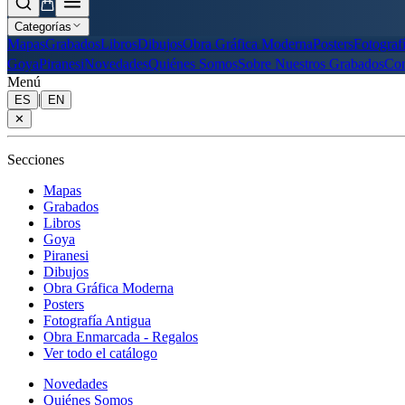
Categorías
Mapas
Grabados
Libros
Dibujos
Obra Gráfica Moderna
Posters
Fotograf
Goya
Piranesi
Novedades
Quiénes Somos
Sobre Nuestros Grabados
Con
Menú
|
ES
EN
✕
Secciones
Mapas
Grabados
Libros
Goya
Piranesi
Dibujos
Obra Gráfica Moderna
Posters
Fotografía Antigua
Obra Enmarcada - Regalos
Ver todo el catálogo
Novedades
Quiénes Somos