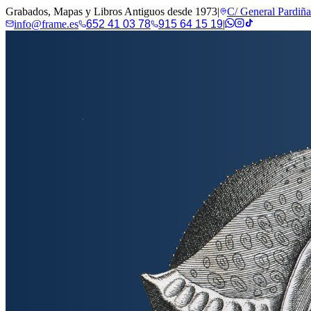
Grabados, Mapas y Libros Antiguos desde 1973
|
C/ General Pardiñ
info@frame.es
652 41 03 78
915 64 15 19
|