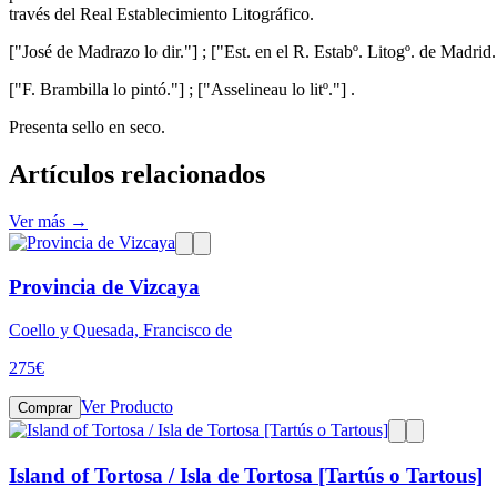
través del Real Establecimiento Litográfico.
["José de Madrazo lo dir."] ; ["Est. en el R. Estabº. Litogº. de Madrid.
["F. Brambilla lo pintó."] ; ["Asselineau lo litº."] .
Presenta sello en seco.
Artículos relacionados
Ver más →
Provincia de Vizcaya
Coello y Quesada, Francisco de
275
€
Ver Producto
Comprar
Island of Tortosa / Isla de Tortosa [Tartús o Tartous]