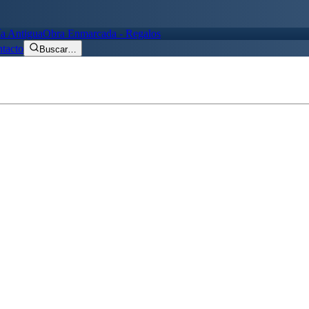
ía Antigua
Obra Enmarcada - Regalos
tacto
Buscar
…