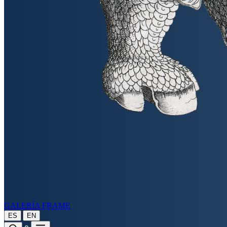
GALERÍA FRAME
|
ES
EN