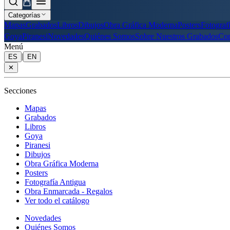
Categorías
Mapas
Grabados
Libros
Dibujos
Obra Gráfica Moderna
Posters
Fotograf
Goya
Piranesi
Novedades
Quiénes Somos
Sobre Nuestros Grabados
Con
Menú
|
ES
EN
✕
Secciones
Mapas
Grabados
Libros
Goya
Piranesi
Dibujos
Obra Gráfica Moderna
Posters
Fotografía Antigua
Obra Enmarcada - Regalos
Ver todo el catálogo
Novedades
Quiénes Somos