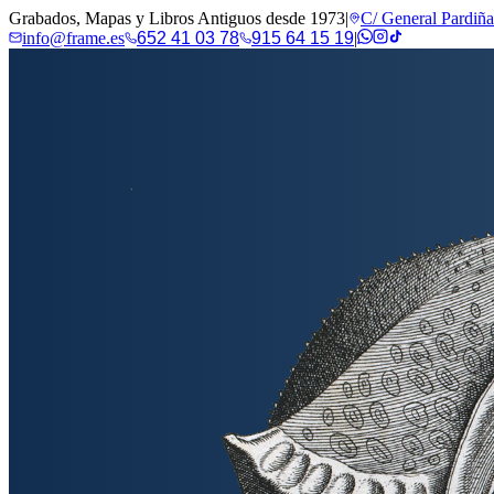
Grabados, Mapas y Libros Antiguos desde 1973
|
C/ General Pardiñ
info@frame.es
652 41 03 78
915 64 15 19
|