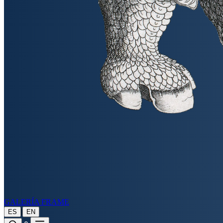
GALERÍA FRAME
|
ES
EN