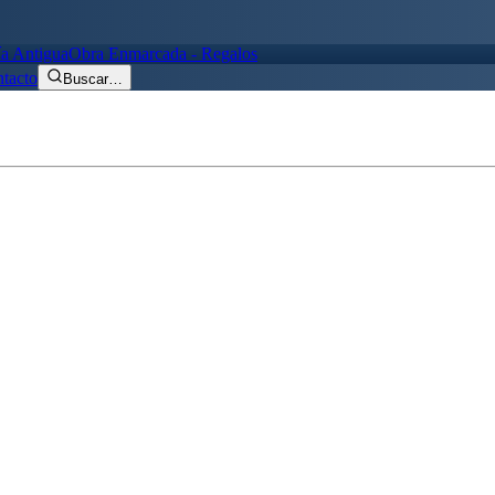
ía Antigua
Obra Enmarcada - Regalos
tacto
Buscar
…