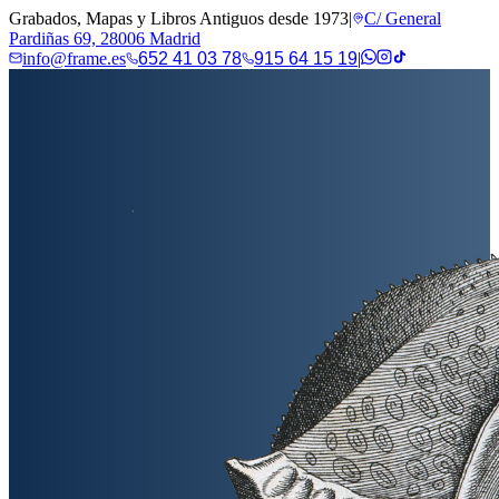
Grabados, Mapas y Libros Antiguos desde 1973
|
C/ General
Pardiñas 69, 28006 Madrid
info@frame.es
652 41 03 78
915 64 15 19
|