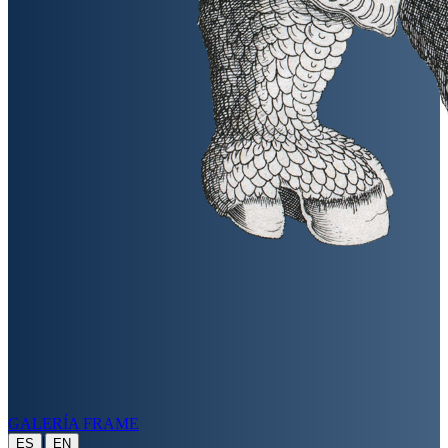
GALERÍA FRAME
|
ES
EN