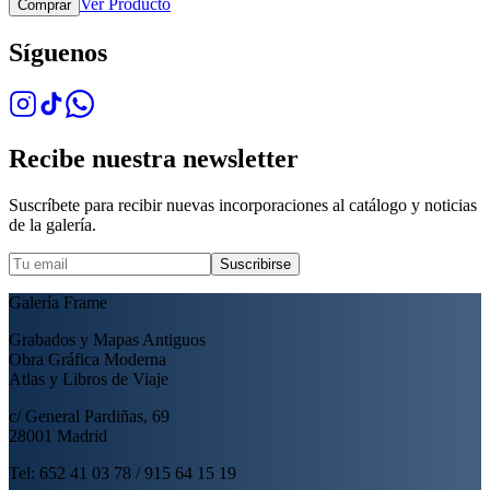
Ver Producto
Comprar
Síguenos
Recibe nuestra newsletter
Suscríbete para recibir nuevas incorporaciones al catálogo y noticias
de la galería.
Suscribirse
Galería Frame
Grabados y Mapas Antiguos
Obra Gráfica Moderna
Atlas y Libros de Viaje
c/ General Pardiñas, 69
28001 Madrid
Tel: 652 41 03 78 / 915 64 15 19