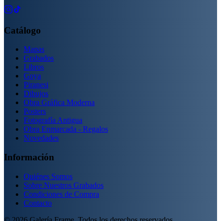
Catálogo
Mapas
Grabados
Libros
Goya
Piranesi
Dibujos
Obra Gráfica Moderna
Posters
Fotografía Antigua
Obra Enmarcada - Regalos
Novedades
Información
Quiénes Somos
Sobre Nuestros Grabados
Condiciones de Compra
Contacto
©
2026
Galería Frame. Todos los derechos reservados.