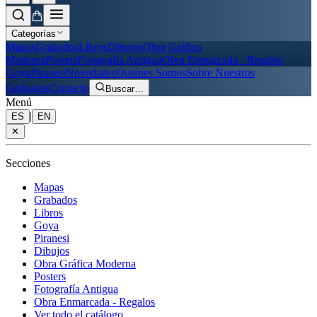
Categorías
Mapas
Grabados
Libros
Dibujos
Obra Gráfica
Moderna
Posters
Fotografía Antigua
Obra Enmarcada - Regalos
Goya
Piranesi
Novedades
Quiénes Somos
Sobre Nuestros
Grabados
Contacto
Buscar
…
Menú
|
ES
EN
✕
Secciones
Mapas
Grabados
Libros
Goya
Piranesi
Dibujos
Obra Gráfica Moderna
Posters
Fotografía Antigua
Obra Enmarcada - Regalos
Ver todo el catálogo