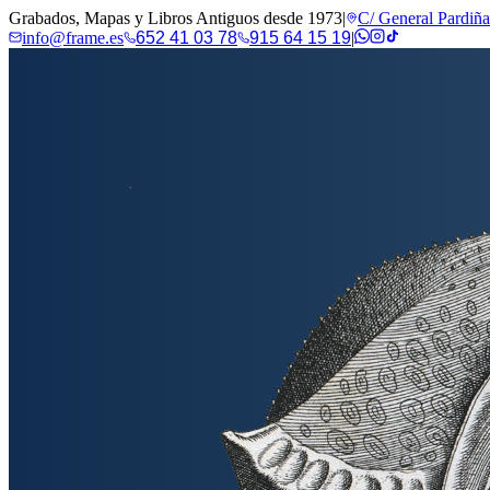
Grabados, Mapas y Libros Antiguos desde 1973
|
C/ General Pardiñ
info@frame.es
652 41 03 78
915 64 15 19
|