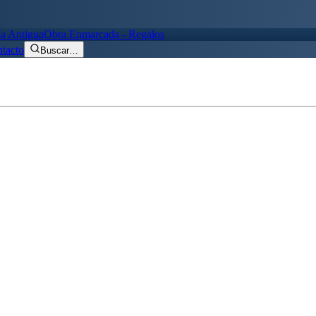
ía Antigua
Obra Enmarcada - Regalos
tacto
Buscar
…