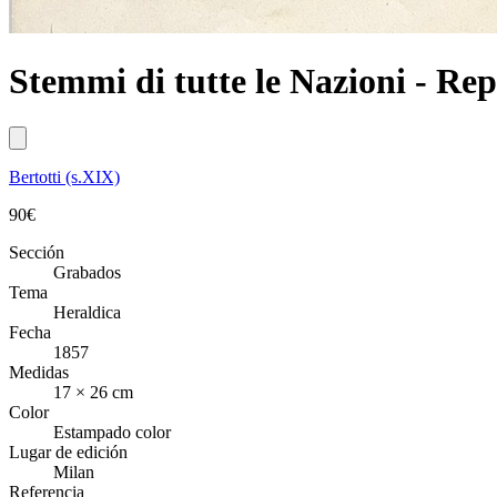
Stemmi di tutte le Nazioni - Re
Bertotti (s.XIX)
90
€
Sección
Grabados
Tema
Heraldica
Fecha
1857
Medidas
17 × 26 cm
Color
Estampado color
Lugar de edición
Milan
Referencia