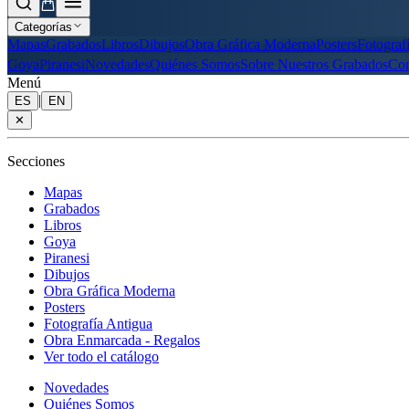
Categorías
Mapas
Grabados
Libros
Dibujos
Obra Gráfica Moderna
Posters
Fotograf
Goya
Piranesi
Novedades
Quiénes Somos
Sobre Nuestros Grabados
Con
Menú
|
ES
EN
✕
Secciones
Mapas
Grabados
Libros
Goya
Piranesi
Dibujos
Obra Gráfica Moderna
Posters
Fotografía Antigua
Obra Enmarcada - Regalos
Ver todo el catálogo
Novedades
Quiénes Somos