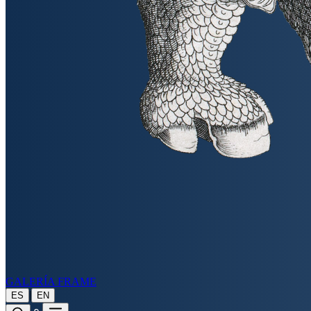
GALERÍA FRAME
|
ES
EN