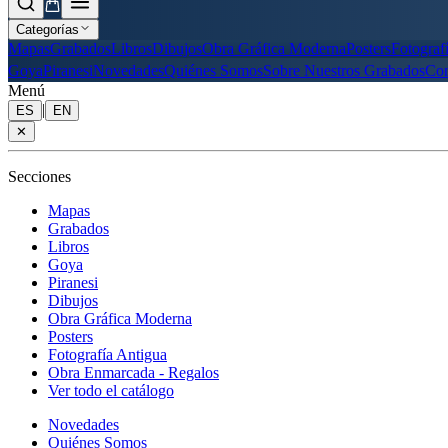
Categorías
Mapas
Grabados
Libros
Dibujos
Obra Gráfica Moderna
Posters
Fotograf
Goya
Piranesi
Novedades
Quiénes Somos
Sobre Nuestros Grabados
Con
Menú
|
ES
EN
✕
Secciones
Mapas
Grabados
Libros
Goya
Piranesi
Dibujos
Obra Gráfica Moderna
Posters
Fotografía Antigua
Obra Enmarcada - Regalos
Ver todo el catálogo
Novedades
Quiénes Somos