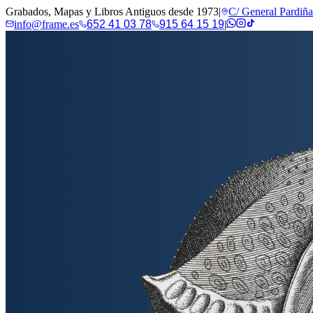
Grabados, Mapas y Libros Antiguos desde 1973
|
C/ General Pardiñ
info@frame.es
652 41 03 78
915 64 15 19
|