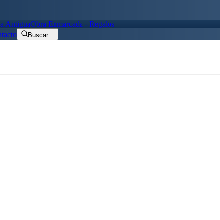
ía Antigua
Obra Enmarcada - Regalos
tacto
Buscar
…