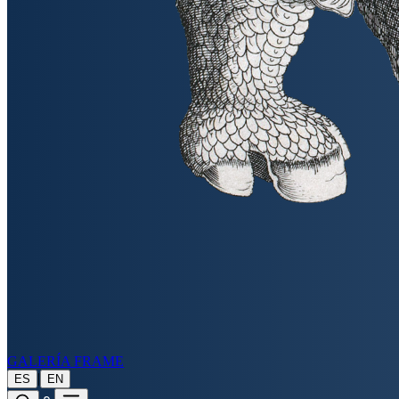
GALERÍA FRAME
|
ES
EN