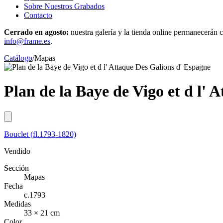
Sobre Nuestros Grabados
Contacto
Cerrado en agosto:
nuestra galería y la tienda online permanecerán c
info@frame.es
.
Catálogo
/
Mapas
Plan de la Baye de Vigo et d l' 
Bouclet (fl.1793-1820)
Vendido
Sección
Mapas
Fecha
c.1793
Medidas
33 × 21 cm
Color