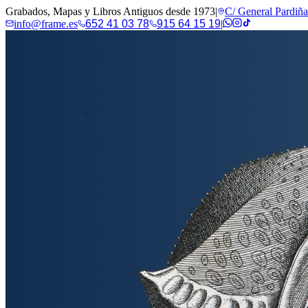
Grabados, Mapas y Libros Antiguos desde 1973
|
C/ General Pardiñ
info@frame.es
652 41 03 78
915 64 15 19
|