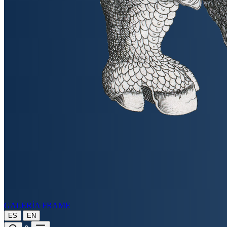
GALERÍA FRAME
|
ES
EN