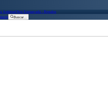
ía Antigua
Obra Enmarcada - Regalos
tacto
Buscar
…