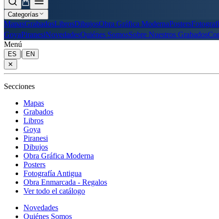
Categorías
Mapas
Grabados
Libros
Dibujos
Obra Gráfica Moderna
Posters
Fotograf
Goya
Piranesi
Novedades
Quiénes Somos
Sobre Nuestros Grabados
Con
Menú
|
ES
EN
✕
Secciones
Mapas
Grabados
Libros
Goya
Piranesi
Dibujos
Obra Gráfica Moderna
Posters
Fotografía Antigua
Obra Enmarcada - Regalos
Ver todo el catálogo
Novedades
Quiénes Somos