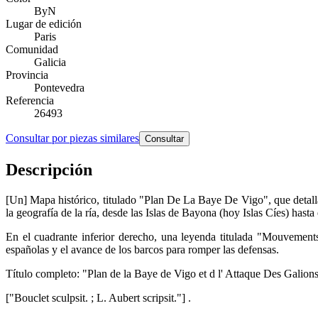
ByN
Lugar de edición
Paris
Comunidad
Galicia
Provincia
Pontevedra
Referencia
26493
Consultar por piezas similares
Consultar
Descripción
[Un] Mapa histórico, titulado "Plan De La Baye De Vigo", que detalla
la geografía de la ría, desde las Islas de Bayona (hoy Islas Cíes) hast
En el cuadrante inferior derecho, una leyenda titulada "Mouvements 
españolas y el avance de los barcos para romper las defensas.
Título completo: "Plan de la Baye de Vigo et d l' Attaque Des Galion
["Bouclet sculpsit. ; L. Aubert scripsit."] .