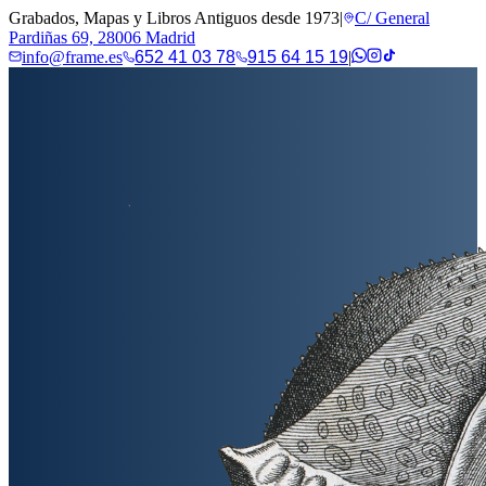
Grabados, Mapas y Libros Antiguos desde 1973
|
C/ General
Pardiñas 69, 28006 Madrid
info@frame.es
652 41 03 78
915 64 15 19
|