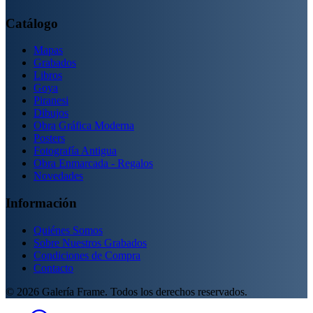
Catálogo
Mapas
Grabados
Libros
Goya
Piranesi
Dibujos
Obra Gráfica Moderna
Posters
Fotografía Antigua
Obra Enmarcada - Regalos
Novedades
Información
Quiénes Somos
Sobre Nuestros Grabados
Condiciones de Compra
Contacto
©
2026
Galería Frame. Todos los derechos reservados.