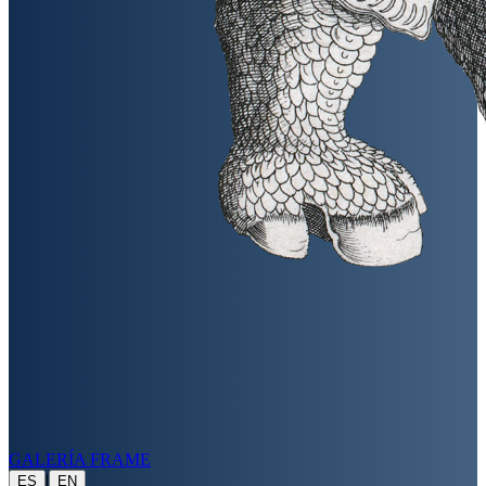
GALERÍA FRAME
|
ES
EN