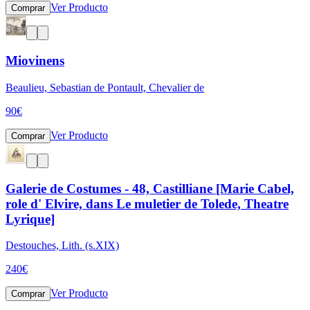
Ver Producto
Comprar
Miovinens
Beaulieu, Sebastian de Pontault, Chevalier de
90
€
Ver Producto
Comprar
Galerie de Costumes - 48, Castilliane [Marie Cabel,
role d' Elvire, dans Le muletier de Tolede, Theatre
Lyrique]
Destouches, Lith. (s.XIX)
240
€
Ver Producto
Comprar