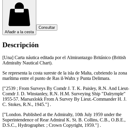
Consultar
Añadir a la cesta
Descripción
[Una] Carta náutica editada por el Almirantazgo Británico (British
Admiralty Nautical Chart).
Se representa la costa sureste de la isla de Malta, cubriendo la zona
marítima entre el punto de Ras il-Waħx y Punta Delimara.
["2539 ; From Surveys By Comdr J. T. K. Paisley, R.N. And Lieut-
Comdr J. D. Winstanley, R.N. H.M. Surveying Ship "Dalrymple"
1955-57. Marsaxlokk From A Survey By Lieut.-Commander H. J.
C. Stokes, R.N., 1945."] .
["London. Published at the Admiralty, 10th July 1959 under the
Superintendence of Rear Admiral K. St. B. Collins, C.B., O.B.E.,
D.S.C., Hydrographer. ; Crown Copyright, 1959."] .