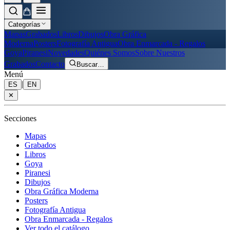
Categorías
Mapas
Grabados
Libros
Dibujos
Obra Gráfica
Moderna
Posters
Fotografía Antigua
Obra Enmarcada - Regalos
Goya
Piranesi
Novedades
Quiénes Somos
Sobre Nuestros
Grabados
Contacto
Buscar
…
Menú
|
ES
EN
✕
Secciones
Mapas
Grabados
Libros
Goya
Piranesi
Dibujos
Obra Gráfica Moderna
Posters
Fotografía Antigua
Obra Enmarcada - Regalos
Ver todo el catálogo