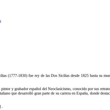
s
ilias (1777-1830) fue rey de las Dos Sicilias desde 1825 hasta su muer
intor y grabador español del Neoclasicismo, conocido por sus retratos,
aliano que desarrolló gran parte de su carrera en España, donde destacó
 .