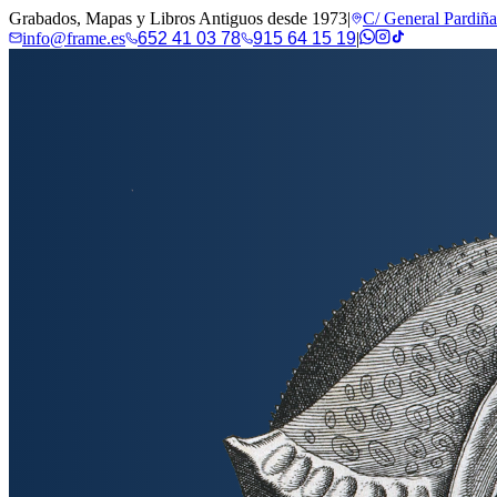
Grabados, Mapas y Libros Antiguos desde 1973
|
C/ General Pardiñ
info@frame.es
652 41 03 78
915 64 15 19
|