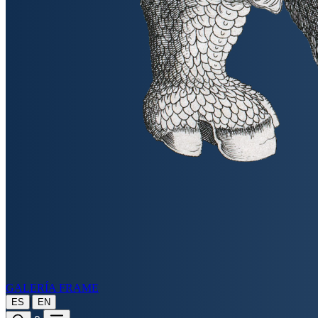
GALERÍA FRAME
|
ES
EN