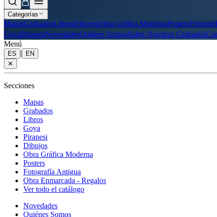
Categorías
Mapas
Grabados
Libros
Dibujos
Obra Gráfica Moderna
Posters
Fotograf
Goya
Piranesi
Novedades
Quiénes Somos
Sobre Nuestros Grabados
Con
Menú
|
ES
EN
✕
Secciones
Mapas
Grabados
Libros
Goya
Piranesi
Dibujos
Obra Gráfica Moderna
Posters
Fotografía Antigua
Obra Enmarcada - Regalos
Ver todo el catálogo
Novedades
Quiénes Somos