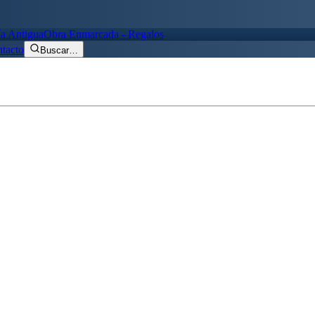
ía Antigua
Obra Enmarcada - Regalos
tacto
Buscar
…