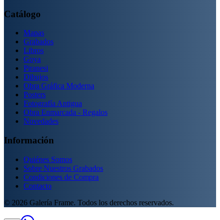
Catálogo
Mapas
Grabados
Libros
Goya
Piranesi
Dibujos
Obra Gráfica Moderna
Posters
Fotografía Antigua
Obra Enmarcada - Regalos
Novedades
Información
Quiénes Somos
Sobre Nuestros Grabados
Condiciones de Compra
Contacto
©
2026
Galería Frame. Todos los derechos reservados.