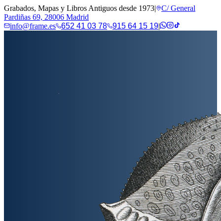
Grabados, Mapas y Libros Antiguos desde 1973
|
C/ General
Pardiñas 69, 28006 Madrid
info@frame.es
652 41 03 78
915 64 15 19
|