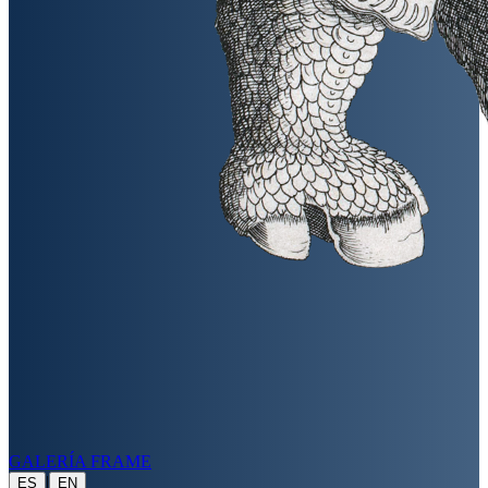
GALERÍA FRAME
|
ES
EN