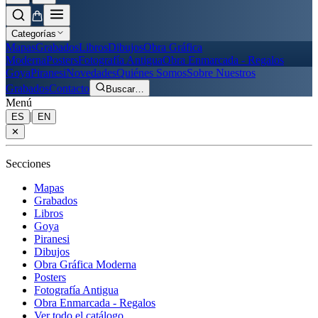
Categorías
Mapas
Grabados
Libros
Dibujos
Obra Gráfica
Moderna
Posters
Fotografía Antigua
Obra Enmarcada - Regalos
Goya
Piranesi
Novedades
Quiénes Somos
Sobre Nuestros
Grabados
Contacto
Buscar
…
Menú
|
ES
EN
✕
Secciones
Mapas
Grabados
Libros
Goya
Piranesi
Dibujos
Obra Gráfica Moderna
Posters
Fotografía Antigua
Obra Enmarcada - Regalos
Ver todo el catálogo