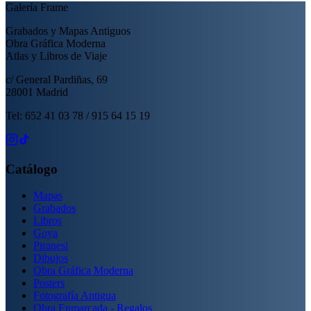
Galería Frame
Grabados y Mapas Antiguos
Obra Gráfica Moderna
Atlas y Libros de Viaje
c/ General Pardiñas, 69
28001 Madrid
Tel: 652 41 03 78 / 915 64 15 19
Catálogo
Mapas
Grabados
Libros
Goya
Piranesi
Dibujos
Obra Gráfica Moderna
Posters
Fotografía Antigua
Obra Enmarcada - Regalos