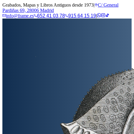
Grabados, Mapas y Libros Antiguos desde 1973
|
C/ General
Pardiñas 69, 28006 Madrid
info@frame.es
652 41 03 78
915 64 15 19
|