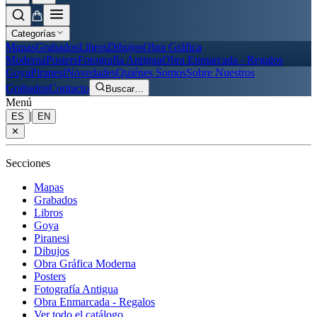
Categorías
Mapas
Grabados
Libros
Dibujos
Obra Gráfica
Moderna
Posters
Fotografía Antigua
Obra Enmarcada - Regalos
Goya
Piranesi
Novedades
Quiénes Somos
Sobre Nuestros
Grabados
Contacto
Buscar
…
Menú
|
ES
EN
✕
Secciones
Mapas
Grabados
Libros
Goya
Piranesi
Dibujos
Obra Gráfica Moderna
Posters
Fotografía Antigua
Obra Enmarcada - Regalos
Ver todo el catálogo