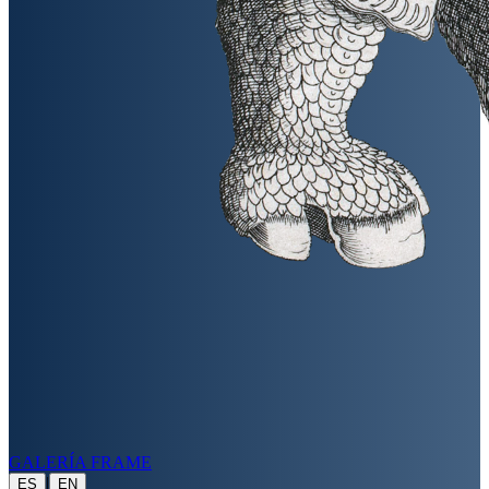
GALERÍA FRAME
|
ES
EN