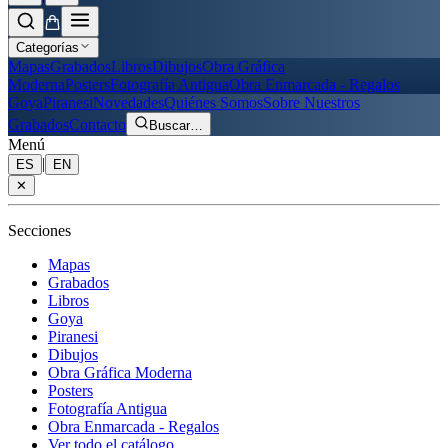
Categorías
Mapas
Grabados
Libros
Dibujos
Obra Gráfica
Moderna
Posters
Fotografía Antigua
Obra Enmarcada - Regalos
Goya
Piranesi
Novedades
Quiénes Somos
Sobre Nuestros
Grabados
Contacto
Buscar
…
Menú
|
ES
EN
✕
Secciones
Mapas
Grabados
Libros
Goya
Piranesi
Dibujos
Obra Gráfica Moderna
Posters
Fotografía Antigua
Obra Enmarcada - Regalos
Ver todo el catálogo