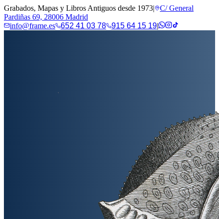
Grabados, Mapas y Libros Antiguos desde 1973
|
C/ General
Pardiñas 69, 28006 Madrid
info@frame.es
652 41 03 78
915 64 15 19
|