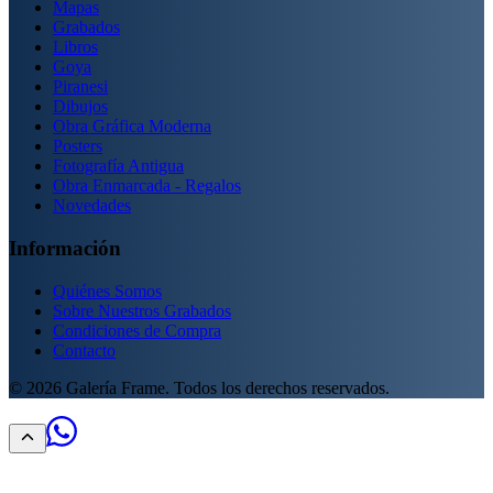
Mapas
Grabados
Libros
Goya
Piranesi
Dibujos
Obra Gráfica Moderna
Posters
Fotografía Antigua
Obra Enmarcada - Regalos
Novedades
Información
Quiénes Somos
Sobre Nuestros Grabados
Condiciones de Compra
Contacto
©
2026
Galería Frame. Todos los derechos reservados.