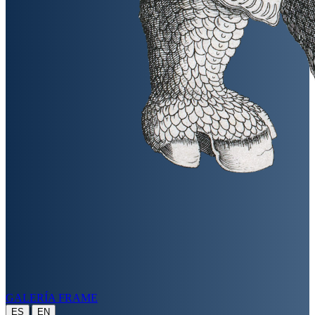
GALERÍA FRAME
|
ES
EN