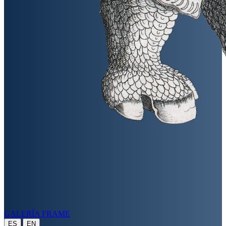
GALERÍA FRAME
|
ES
EN