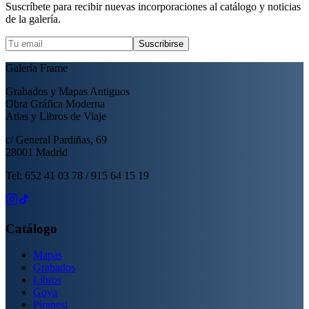
Suscríbete para recibir nuevas incorporaciones al catálogo y noticias
de la galería.
Suscribirse
Galería Frame
Grabados y Mapas Antiguos
Obra Gráfica Moderna
Atlas y Libros de Viaje
c/ General Pardiñas, 69
28001 Madrid
Tel: 652 41 03 78 / 915 64 15 19
Catálogo
Mapas
Grabados
Libros
Goya
Piranesi