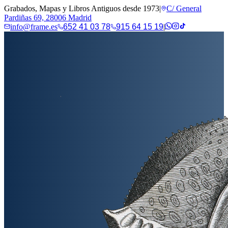
Grabados, Mapas y Libros Antiguos desde 1973
|
C/ General
Pardiñas 69, 28006 Madrid
info@frame.es
652 41 03 78
915 64 15 19
|