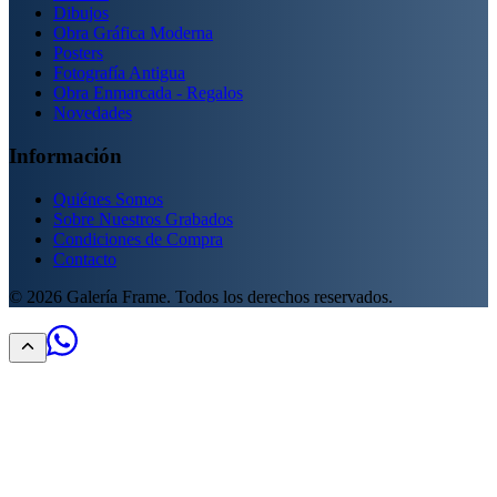
Dibujos
Obra Gráfica Moderna
Posters
Fotografía Antigua
Obra Enmarcada - Regalos
Novedades
Información
Quiénes Somos
Sobre Nuestros Grabados
Condiciones de Compra
Contacto
©
2026
Galería Frame. Todos los derechos reservados.