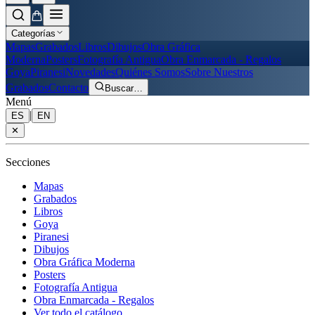
Categorías
Mapas
Grabados
Libros
Dibujos
Obra Gráfica
Moderna
Posters
Fotografía Antigua
Obra Enmarcada - Regalos
Goya
Piranesi
Novedades
Quiénes Somos
Sobre Nuestros
Grabados
Contacto
Buscar
…
Menú
|
ES
EN
✕
Secciones
Mapas
Grabados
Libros
Goya
Piranesi
Dibujos
Obra Gráfica Moderna
Posters
Fotografía Antigua
Obra Enmarcada - Regalos
Ver todo el catálogo