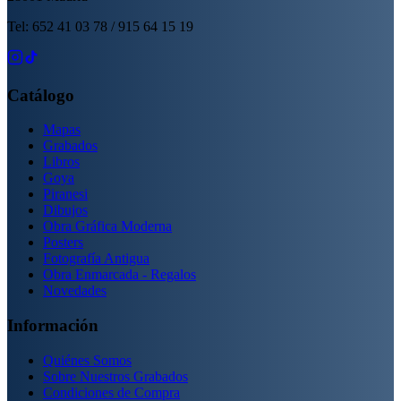
Tel: 652 41 03 78 / 915 64 15 19
Catálogo
Mapas
Grabados
Libros
Goya
Piranesi
Dibujos
Obra Gráfica Moderna
Posters
Fotografía Antigua
Obra Enmarcada - Regalos
Novedades
Información
Quiénes Somos
Sobre Nuestros Grabados
Condiciones de Compra