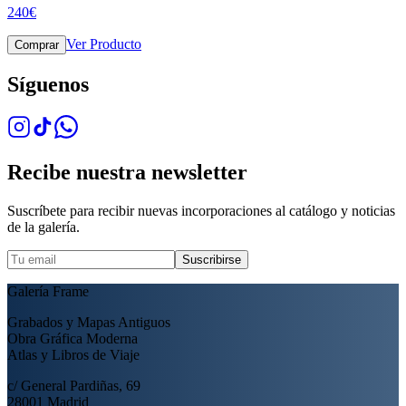
240
€
Ver Producto
Comprar
Síguenos
Recibe nuestra newsletter
Suscríbete para recibir nuevas incorporaciones al catálogo y noticias
de la galería.
Suscribirse
Galería Frame
Grabados y Mapas Antiguos
Obra Gráfica Moderna
Atlas y Libros de Viaje
c/ General Pardiñas, 69
28001 Madrid