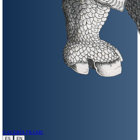
GALERÍA FRAME
|
ES
EN