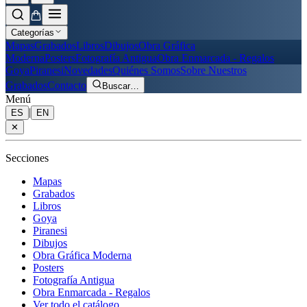
Categorías
Mapas
Grabados
Libros
Dibujos
Obra Gráfica
Moderna
Posters
Fotografía Antigua
Obra Enmarcada - Regalos
Goya
Piranesi
Novedades
Quiénes Somos
Sobre Nuestros
Grabados
Contacto
Buscar
…
Menú
|
ES
EN
✕
Secciones
Mapas
Grabados
Libros
Goya
Piranesi
Dibujos
Obra Gráfica Moderna
Posters
Fotografía Antigua
Obra Enmarcada - Regalos
Ver todo el catálogo