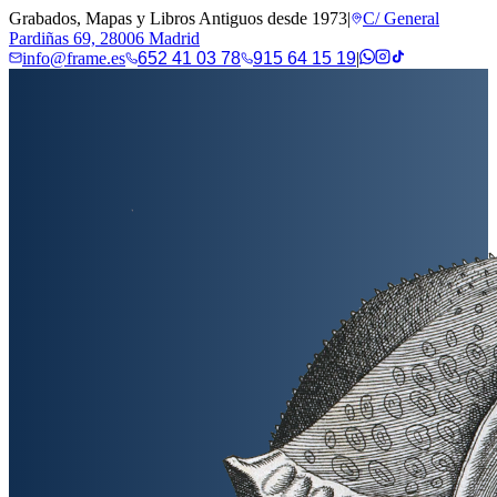
Grabados, Mapas y Libros Antiguos desde 1973
|
C/ General
Pardiñas 69, 28006 Madrid
info@frame.es
652 41 03 78
915 64 15 19
|