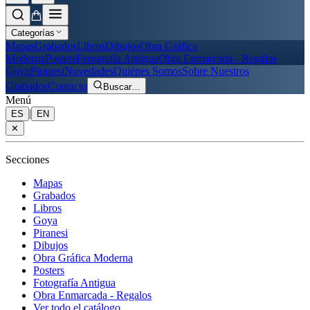
Categorías
Mapas
Grabados
Libros
Dibujos
Obra Gráfica
Moderna
Posters
Fotografía Antigua
Obra Enmarcada - Regalos
Goya
Piranesi
Novedades
Quiénes Somos
Sobre Nuestros
Grabados
Contacto
Buscar
…
Menú
|
ES
EN
✕
Secciones
Mapas
Grabados
Libros
Goya
Piranesi
Dibujos
Obra Gráfica Moderna
Posters
Fotografía Antigua
Obra Enmarcada - Regalos
Ver todo el catálogo