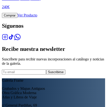
240
€
Ver Producto
Comprar
Síguenos
Recibe nuestra newsletter
Suscríbete para recibir nuevas incorporaciones al catálogo y noticias
de la galería.
Suscribirse
Galería Frame
Grabados y Mapas Antiguos
Obra Gráfica Moderna
Atlas y Libros de Viaje
c/ General Pardiñas, 69