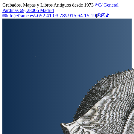
Grabados, Mapas y Libros Antiguos desde 1973
|
C/ General
Pardiñas 69, 28006 Madrid
info@frame.es
652 41 03 78
915 64 15 19
|