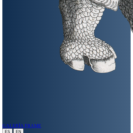
GALERÍA FRAME
|
ES
EN