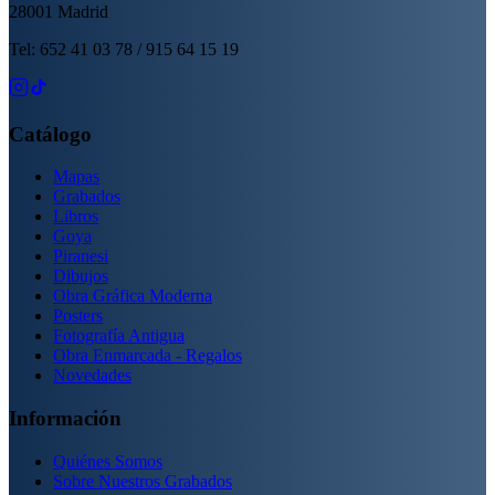
28001 Madrid
Tel: 652 41 03 78 / 915 64 15 19
Catálogo
Mapas
Grabados
Libros
Goya
Piranesi
Dibujos
Obra Gráfica Moderna
Posters
Fotografía Antigua
Obra Enmarcada - Regalos
Novedades
Información
Quiénes Somos
Sobre Nuestros Grabados