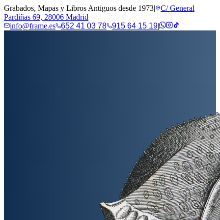
Grabados, Mapas y Libros Antiguos desde 1973
|
C/ General
Pardiñas 69, 28006 Madrid
info@frame.es
652 41 03 78
915 64 15 19
|