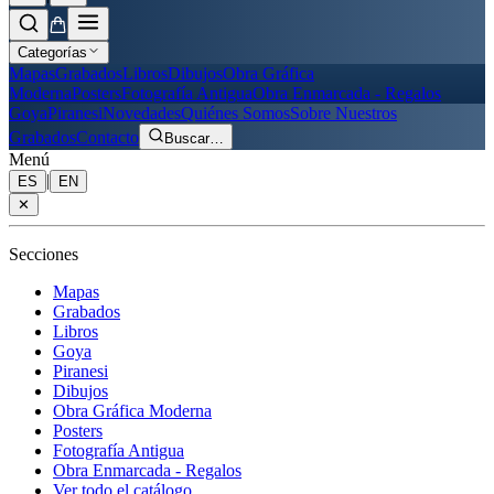
Categorías
Mapas
Grabados
Libros
Dibujos
Obra Gráfica
Moderna
Posters
Fotografía Antigua
Obra Enmarcada - Regalos
Goya
Piranesi
Novedades
Quiénes Somos
Sobre Nuestros
Grabados
Contacto
Buscar
…
Menú
|
ES
EN
✕
Secciones
Mapas
Grabados
Libros
Goya
Piranesi
Dibujos
Obra Gráfica Moderna
Posters
Fotografía Antigua
Obra Enmarcada - Regalos
Ver todo el catálogo