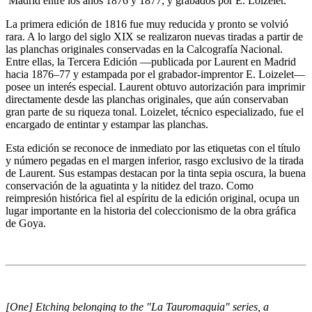
Madrid entre los años 1876 y 1877; y grabados por E. Loizelet.
La primera edición de 1816 fue muy reducida y pronto se volvió
rara. A lo largo del siglo XIX se realizaron nuevas tiradas a partir de
las planchas originales conservadas en la Calcografía Nacional.
Entre ellas, la Tercera Edición —publicada por Laurent en Madrid
hacia 1876–77 y estampada por el grabador-imprentor E. Loizelet—
posee un interés especial. Laurent obtuvo autorización para imprimir
directamente desde las planchas originales, que aún conservaban
gran parte de su riqueza tonal. Loizelet, técnico especializado, fue el
encargado de entintar y estampar las planchas.
Esta edición se reconoce de inmediato por las etiquetas con el título
y número pegadas en el margen inferior, rasgo exclusivo de la tirada
de Laurent. Sus estampas destacan por la tinta sepia oscura, la buena
conservación de la aguatinta y la nitidez del trazo. Como
reimpresión histórica fiel al espíritu de la edición original, ocupa un
lugar importante en la historia del coleccionismo de la obra gráfica
de Goya.
[One] Etching belonging to the "La Tauromaquia" series, a