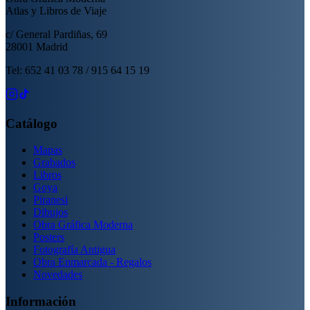
Atlas y Libros de Viaje
c/ General Pardiñas, 69
28001 Madrid
Tel: 652 41 03 78 / 915 64 15 19
Catálogo
Mapas
Grabados
Libros
Goya
Piranesi
Dibujos
Obra Gráfica Moderna
Posters
Fotografía Antigua
Obra Enmarcada - Regalos
Novedades
Información