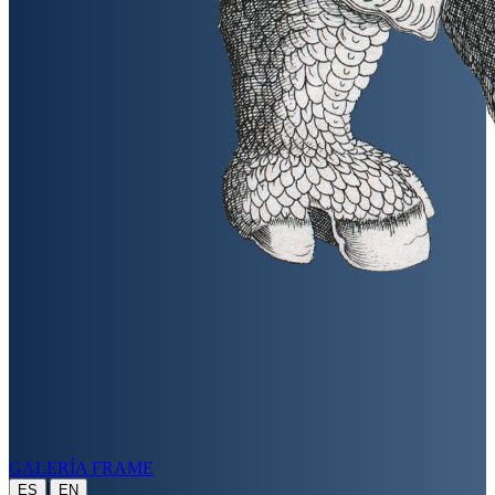
GALERÍA FRAME
|
ES
EN