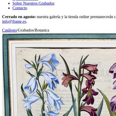
Sobre Nuestros Grabados
Contacto
Cerrado en agosto:
nuestra galería y la tienda online permanecerán c
info@frame.es
.
Catálogo
/
Grabados
/
Botanica