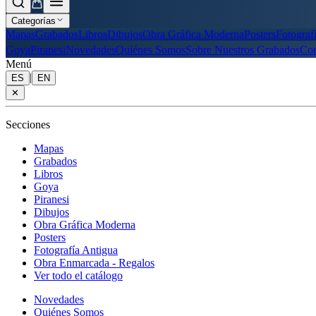
Categorías
Mapas
Grabados
Libros
Dibujos
Obra Gráfica Moderna
Posters
Fotograf
Goya
Piranesi
Novedades
Quiénes Somos
Sobre Nuestros Grabados
Con
Menú
|
ES
EN
✕
Secciones
Mapas
Grabados
Libros
Goya
Piranesi
Dibujos
Obra Gráfica Moderna
Posters
Fotografía Antigua
Obra Enmarcada - Regalos
Ver todo el catálogo
Novedades
Quiénes Somos