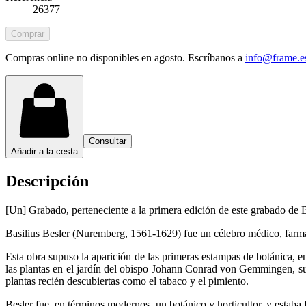
26377
Comprar
Compras online no disponibles en agosto. Escríbanos a
info@frame.e
Consultar
Añadir a la cesta
Descripción
[Un] Grabado, perteneciente a la primera edición de este grabado de Bas
Basilius Besler (Nuremberg, 1561-1629) fue un célebro médico, farma
Esta obra supuso la aparición de las primeras estampas de botánica, 
las plantas en el jardín del obispo Johann Conrad von Gemmingen, su p
plantas recién descubiertas como el tabaco y el pimiento.
Besler fue, en términos modernos, un botánico y horticultor, y estaba 