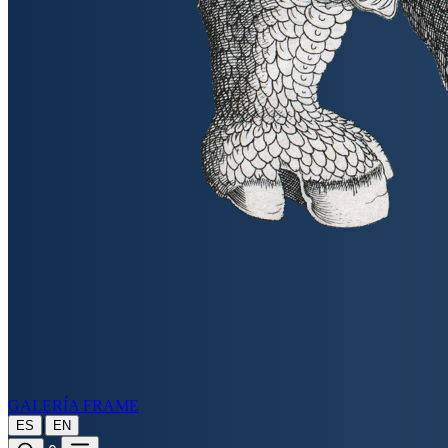
GALERÍA FRAME
|
ES
EN