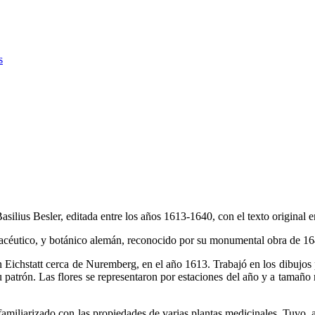
s
ilius Besler, editada entre los años 1613-1640, con el texto original en
céutico, y botánico alemán, reconocido por su monumental obra de 1640
en Eichstatt cerca de Nuremberg, en el año 1613. Trabajó en los dibujo
atrón. Las flores se representaron por estaciones del año y a tamaño r
familiarizado con las propiedades de varias plantas medicinales. Tuvo, 