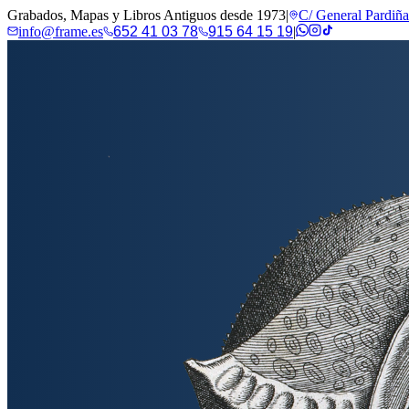
Grabados, Mapas y Libros Antiguos desde 1973
|
C/ General Pardiñ
info@frame.es
652 41 03 78
915 64 15 19
|