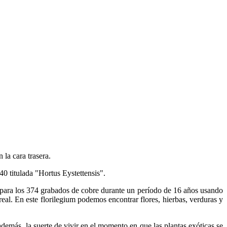
 la cara trasera.
 titulada "Hortus Eystettensis".
s para los 374 grabados de cobre durante un período de 16 años usando
eal. En este florilegium podemos encontrar flores, hierbas, verduras y
además, la suerte de vivir en el momento en que las plantas exóticas se