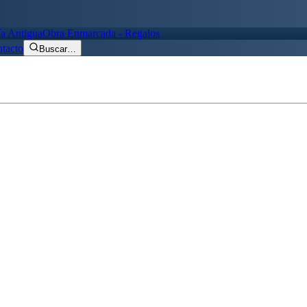
ía Antigua
Obra Enmarcada - Regalos
tacto
Buscar
…