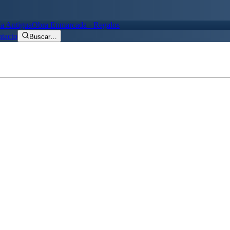
ía Antigua
Obra Enmarcada - Regalos
tacto
Buscar
…