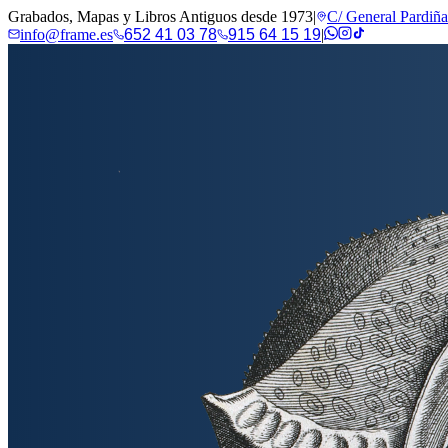
Grabados, Mapas y Libros Antiguos desde 1973
|
C/ General Pardiñ
info@frame.es
652 41 03 78
915 64 15 19
|