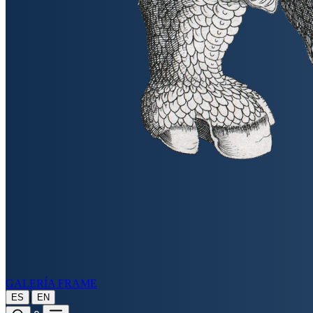
GALERÍA FRAME
|
ES
EN