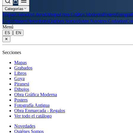
Categorías
Mapas
Grabados
Libros
Dibujos
Obra Gráfica Moderna
Posters
Fotograf
Goya
Piranesi
Novedades
Quiénes Somos
Sobre Nuestros Grabados
Con
Menú
|
ES
EN
✕
Secciones
Mapas
Grabados
Libros
Goya
Piranesi
Dibujos
Obra Gráfica Moderna
Posters
Fotografía Antigua
Obra Enmarcada - Regalos
Ver todo el catálogo
Novedades
Quiénes Somos