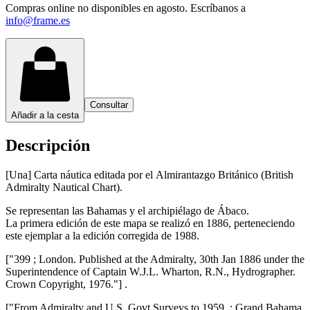
Compras online no disponibles en agosto. Escríbanos a
info@frame.es
Consultar
Añadir a la cesta
Descripción
[Una] Carta náutica editada por el Almirantazgo Británico (British
Admiralty Nautical Chart).
Se representan las Bahamas y el archipiélago de Ábaco.
La primera edición de este mapa se realizó en 1886, perteneciendo
este ejemplar a la edición corregida de 1988.
["399 ; London. Published at the Admiralty, 30th Jan 1886 under the
Superintendence of Captain W.J.L. Wharton, R.N., Hydrographer.
Crown Copyright, 1976."] .
["From Admiralty and U.S. Govt Surveys to 1959. ; Grand Bahama