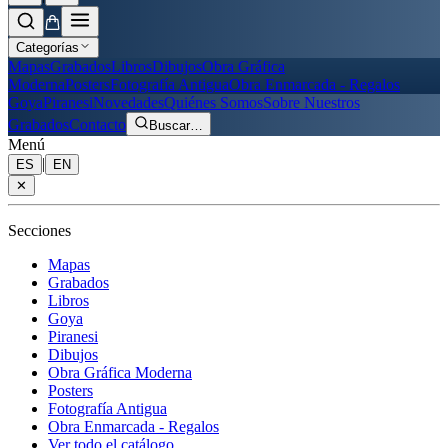
Categorías
Mapas
Grabados
Libros
Dibujos
Obra Gráfica
Moderna
Posters
Fotografía Antigua
Obra Enmarcada - Regalos
Goya
Piranesi
Novedades
Quiénes Somos
Sobre Nuestros
Grabados
Contacto
Buscar
…
Menú
|
ES
EN
✕
Secciones
Mapas
Grabados
Libros
Goya
Piranesi
Dibujos
Obra Gráfica Moderna
Posters
Fotografía Antigua
Obra Enmarcada - Regalos
Ver todo el catálogo