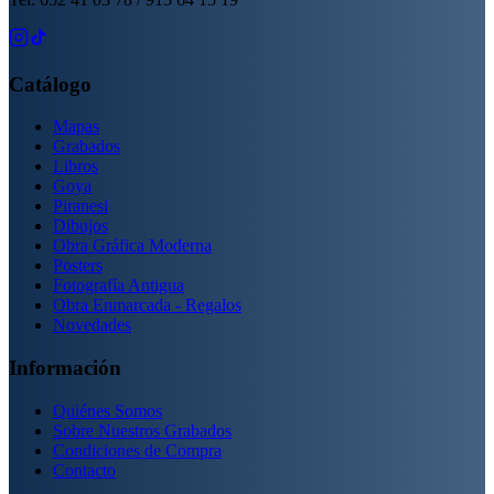
Catálogo
Mapas
Grabados
Libros
Goya
Piranesi
Dibujos
Obra Gráfica Moderna
Posters
Fotografía Antigua
Obra Enmarcada - Regalos
Novedades
Información
Quiénes Somos
Sobre Nuestros Grabados
Condiciones de Compra
Contacto