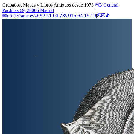
Grabados, Mapas y Libros Antiguos desde 1973
|
C/ General
Pardiñas 69, 28006 Madrid
info@frame.es
652 41 03 78
915 64 15 19
|