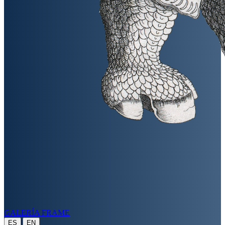
GALERÍA FRAME
|
ES
EN