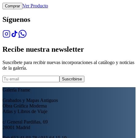
Ver Producto
Comprar
Síguenos
Recibe nuestra newsletter
Suscríbete para recibir nuevas incorporaciones al catálogo y noticias
de la galería.
Suscribirse
Galería Frame
Grabados y Mapas Antiguos
Obra Gráfica Moderna
Atlas y Libros de Viaje
c/ General Pardiñas, 69
28001 Madrid
Tel: 652 41 03 78 / 915 64 15 19