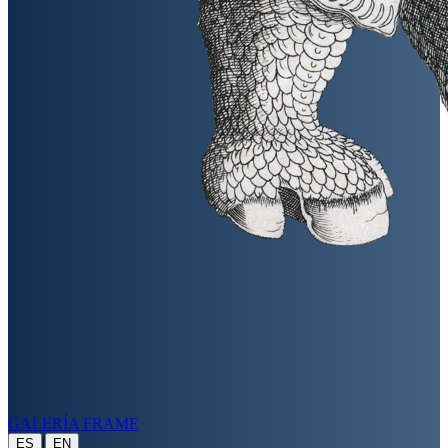
GALERÍA FRAME
|
ES
EN