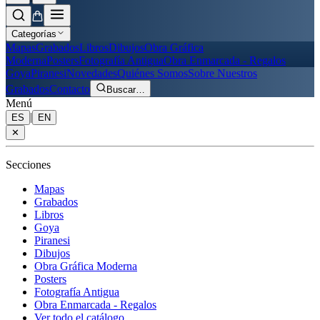
Categorías
Mapas
Grabados
Libros
Dibujos
Obra Gráfica
Moderna
Posters
Fotografía Antigua
Obra Enmarcada - Regalos
Goya
Piranesi
Novedades
Quiénes Somos
Sobre Nuestros
Grabados
Contacto
Buscar
…
Menú
|
ES
EN
✕
Secciones
Mapas
Grabados
Libros
Goya
Piranesi
Dibujos
Obra Gráfica Moderna
Posters
Fotografía Antigua
Obra Enmarcada - Regalos
Ver todo el catálogo