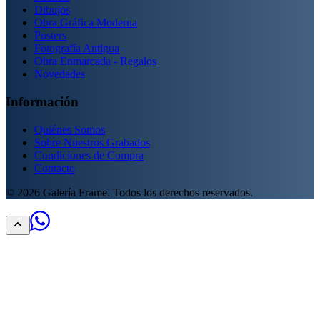
Dibujos
Obra Gráfica Moderna
Posters
Fotografía Antigua
Obra Enmarcada - Regalos
Novedades
Información
Quiénes Somos
Sobre Nuestros Grabados
Condiciones de Compra
Contacto
©
2026
Galería Frame. Todos los derechos reservados.