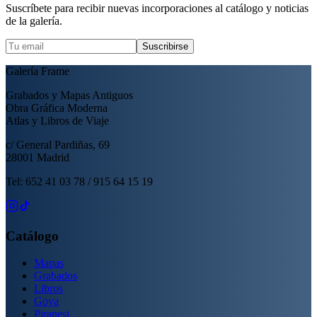
Suscríbete para recibir nuevas incorporaciones al catálogo y noticias
de la galería.
Suscribirse
Galería Frame
Grabados y Mapas Antiguos
Obra Gráfica Moderna
Atlas y Libros de Viaje
c/ General Pardiñas, 69
28001 Madrid
Tel: 652 41 03 78 / 915 64 15 19
Catálogo
Mapas
Grabados
Libros
Goya
Piranesi