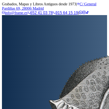
Grabados, Mapas y Libros Antiguos desde 1973
|
C/ General
Pardiñas 69, 28006 Madrid
info@frame.es
652 41 03 78
915 64 15 19
|