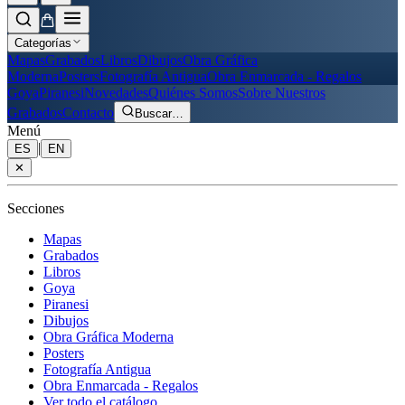
Categorías
Mapas
Grabados
Libros
Dibujos
Obra Gráfica
Moderna
Posters
Fotografía Antigua
Obra Enmarcada - Regalos
Goya
Piranesi
Novedades
Quiénes Somos
Sobre Nuestros
Grabados
Contacto
Buscar
…
Menú
|
ES
EN
✕
Secciones
Mapas
Grabados
Libros
Goya
Piranesi
Dibujos
Obra Gráfica Moderna
Posters
Fotografía Antigua
Obra Enmarcada - Regalos
Ver todo el catálogo