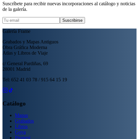
Suscríbete para recibir nuevas incorporaciones al catálogo y noticias
de la galería.
Suscribirse
Galería Frame
Grabados y Mapas Antiguos
Obra Gráfica Moderna
Atlas y Libros de Viaje
c/ General Pardiñas, 69
28001 Madrid
Tel: 652 41 03 78 / 915 64 15 19
Catálogo
Mapas
Grabados
Libros
Goya
Piranesi