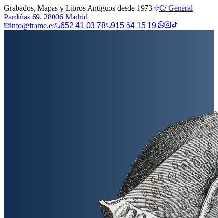
Grabados, Mapas y Libros Antiguos desde 1973
|
C/ General
Pardiñas 69, 28006 Madrid
info@frame.es
652 41 03 78
915 64 15 19
|