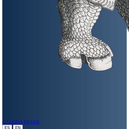
GALERÍA FRAME
|
ES
EN