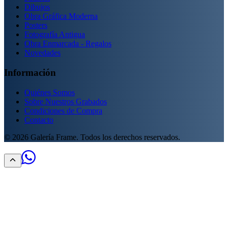
Dibujos
Obra Gráfica Moderna
Posters
Fotografía Antigua
Obra Enmarcada - Regalos
Novedades
Información
Quiénes Somos
Sobre Nuestros Grabados
Condiciones de Compra
Contacto
©
2026
Galería Frame. Todos los derechos reservados.