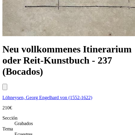
Neu vollkommenes Itinerarium
oder Reit-Kunstbuch - 237
(Bocados)
Löhneysen, Georg Engelhard von (1552-1622)
210
€
Sección
Grabados
Tema
Ecuestres