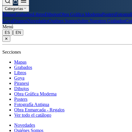
Categorías
Mapas
Grabados
Libros
Dibujos
Obra Gráfica Moderna
Posters
Fotograf
Goya
Piranesi
Novedades
Quiénes Somos
Sobre Nuestros Grabados
Con
Menú
|
ES
EN
✕
Secciones
Mapas
Grabados
Libros
Goya
Piranesi
Dibujos
Obra Gráfica Moderna
Posters
Fotografía Antigua
Obra Enmarcada - Regalos
Ver todo el catálogo
Novedades
Quiénes Somos