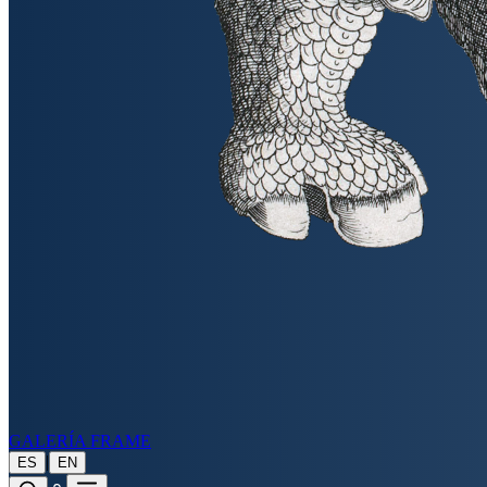
GALERÍA FRAME
|
ES
EN