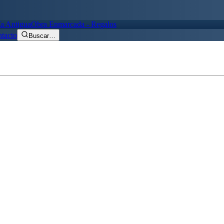
ía Antigua
Obra Enmarcada - Regalos
tacto
Buscar
…