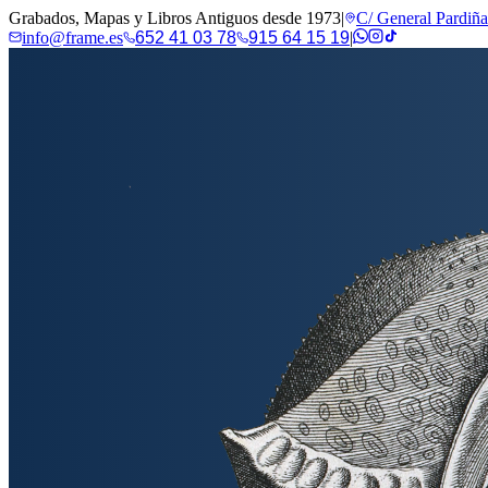
Grabados, Mapas y Libros Antiguos desde 1973
|
C/ General Pardiñ
info@frame.es
652 41 03 78
915 64 15 19
|