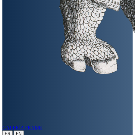
GALERÍA FRAME
|
ES
EN