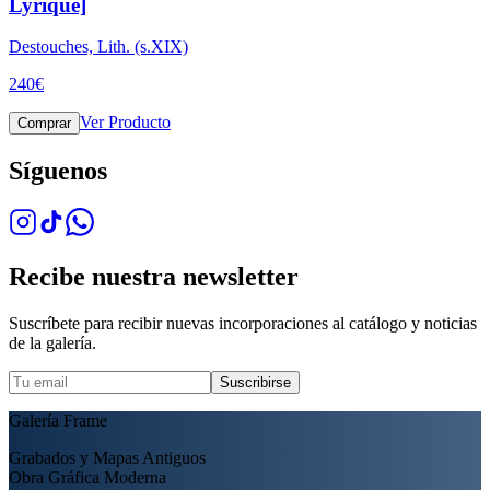
Lyrique]
Destouches, Lith. (s.XIX)
240
€
Ver Producto
Comprar
Síguenos
Recibe nuestra newsletter
Suscríbete para recibir nuevas incorporaciones al catálogo y noticias
de la galería.
Suscribirse
Galería Frame
Grabados y Mapas Antiguos
Obra Gráfica Moderna