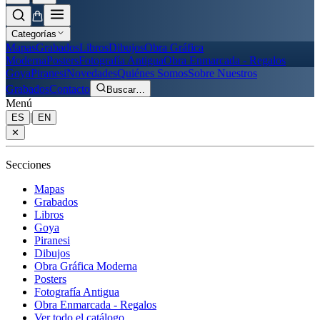
Categorías
Mapas
Grabados
Libros
Dibujos
Obra Gráfica
Moderna
Posters
Fotografía Antigua
Obra Enmarcada - Regalos
Goya
Piranesi
Novedades
Quiénes Somos
Sobre Nuestros
Grabados
Contacto
Buscar
…
Menú
|
ES
EN
✕
Secciones
Mapas
Grabados
Libros
Goya
Piranesi
Dibujos
Obra Gráfica Moderna
Posters
Fotografía Antigua
Obra Enmarcada - Regalos
Ver todo el catálogo