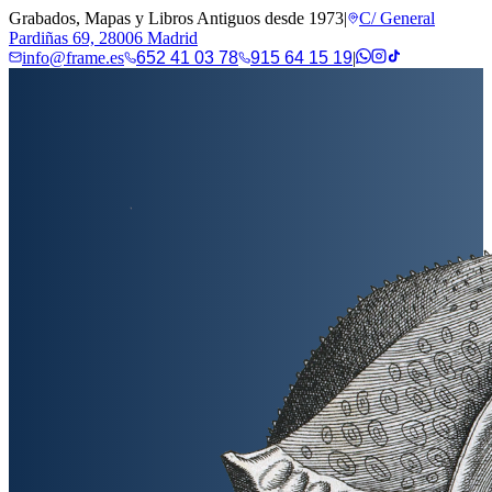
Grabados, Mapas y Libros Antiguos desde 1973
|
C/ General
Pardiñas 69, 28006 Madrid
info@frame.es
652 41 03 78
915 64 15 19
|