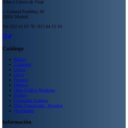
Atlas y Libros de Viaje
c/ General Pardiñas, 69
28001 Madrid
Tel: 652 41 03 78 / 915 64 15 19
Catálogo
Mapas
Grabados
Libros
Goya
Piranesi
Dibujos
Obra Gráfica Moderna
Posters
Fotografía Antigua
Obra Enmarcada - Regalos
Novedades
Información