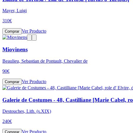
Mayer, Luigi
310
€
Ver Producto
Comprar
Miovinens
Beaulieu, Sebastian de Pontault, Chevalier de
90
€
Ver Producto
Comprar
Galerie de Costumes - 48, Castilliane [Marie Cabel, ro
Destouches, Lith. (s.XIX)
240
€
Ver Producto
Comprar