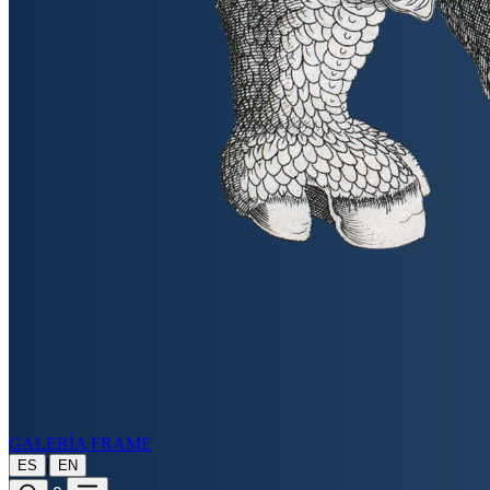
GALERÍA FRAME
|
ES
EN