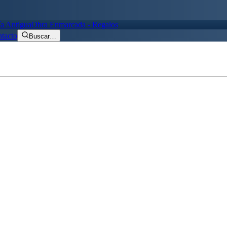
ía Antigua
Obra Enmarcada - Regalos
tacto
Buscar
…