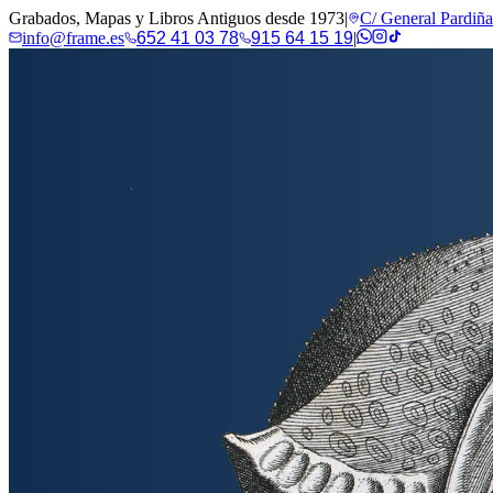
Grabados, Mapas y Libros Antiguos desde 1973
|
C/ General Pardiñ
info@frame.es
652 41 03 78
915 64 15 19
|