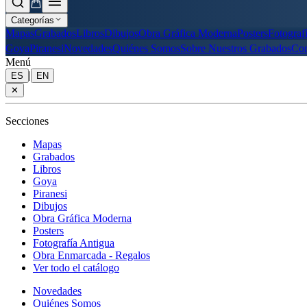
Categorías
Mapas
Grabados
Libros
Dibujos
Obra Gráfica Moderna
Posters
Fotograf
Goya
Piranesi
Novedades
Quiénes Somos
Sobre Nuestros Grabados
Con
Menú
|
ES
EN
✕
Secciones
Mapas
Grabados
Libros
Goya
Piranesi
Dibujos
Obra Gráfica Moderna
Posters
Fotografía Antigua
Obra Enmarcada - Regalos
Ver todo el catálogo
Novedades
Quiénes Somos