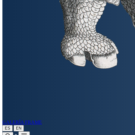
GALERÍA FRAME
|
ES
EN