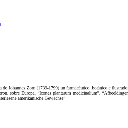
s
a de Johannes Zorn (1739-1799) un farmacéutico, botánico e ilustrador
fueron, sobre Europa, “Icones plantarum medicinalium”, “Afbeeldin
userlesene amerikanische Gewachse”.