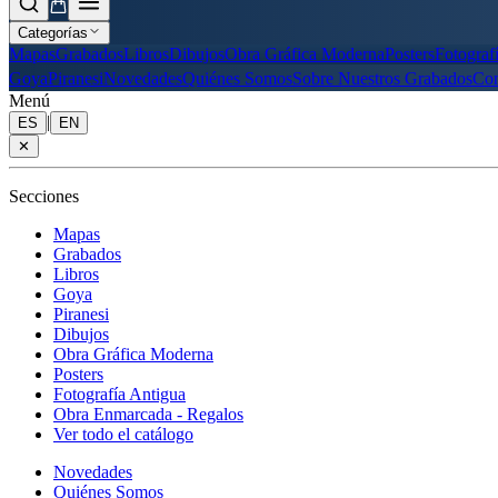
Categorías
Mapas
Grabados
Libros
Dibujos
Obra Gráfica Moderna
Posters
Fotograf
Goya
Piranesi
Novedades
Quiénes Somos
Sobre Nuestros Grabados
Con
Menú
|
ES
EN
✕
Secciones
Mapas
Grabados
Libros
Goya
Piranesi
Dibujos
Obra Gráfica Moderna
Posters
Fotografía Antigua
Obra Enmarcada - Regalos
Ver todo el catálogo
Novedades
Quiénes Somos