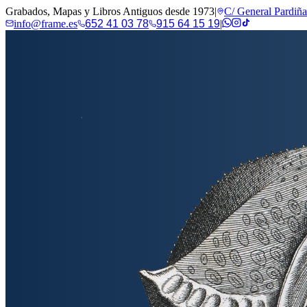
Grabados, Mapas y Libros Antiguos desde 1973
|
C/ General Pardiñ
info@frame.es
652 41 03 78
915 64 15 19
|