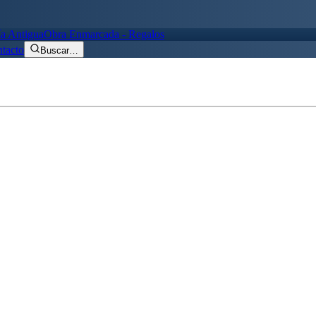
ía Antigua
Obra Enmarcada - Regalos
tacto
Buscar
…