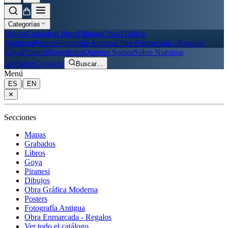
Categorías
Mapas
Grabados
Libros
Dibujos
Obra Gráfica
Moderna
Posters
Fotografía Antigua
Obra Enmarcada - Regalos
Goya
Piranesi
Novedades
Quiénes Somos
Sobre Nuestros
Grabados
Contacto
Buscar
…
Menú
|
ES
EN
✕
Secciones
Mapas
Grabados
Libros
Goya
Piranesi
Dibujos
Obra Gráfica Moderna
Posters
Fotografía Antigua
Obra Enmarcada - Regalos
Ver todo el catálogo