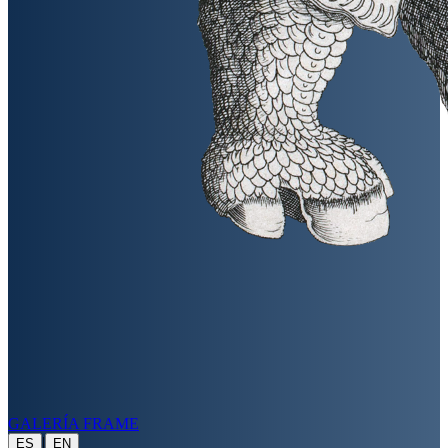
GALERÍA FRAME
|
ES
EN