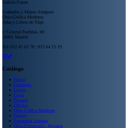
Galería Frame
Grabados y Mapas Antiguos
Obra Gráfica Moderna
Atlas y Libros de Viaje
c/ General Pardiñas, 69
28001 Madrid
Tel: 652 41 03 78 / 915 64 15 19
Catálogo
Mapas
Grabados
Libros
Goya
Piranesi
Dibujos
Obra Gráfica Moderna
Posters
Fotografía Antigua
Obra Enmarcada - Regalos