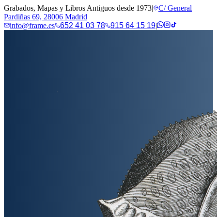
Grabados, Mapas y Libros Antiguos desde 1973
|
C/ General
Pardiñas 69, 28006 Madrid
info@frame.es
652 41 03 78
915 64 15 19
|