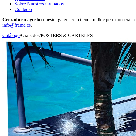
Sobre Nuestros Grabados
Contacto
Cerrado en agosto:
nuestra galería y la tienda online permanecerán c
info@frame.es
.
Catálogo
/
Grabados
/
POSTERS & CARTELES