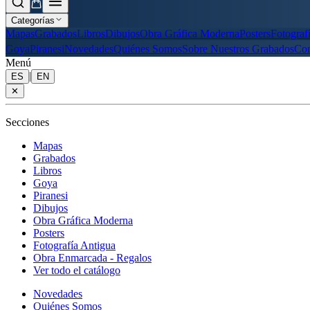
Categorías
Mapas
Grabados
Libros
Dibujos
Obra Gráfica Moderna
Posters
Fotograf
Goya
Piranesi
Novedades
Quiénes Somos
Sobre Nuestros Grabados
Con
Menú
|
ES
EN
✕
Secciones
Mapas
Grabados
Libros
Goya
Piranesi
Dibujos
Obra Gráfica Moderna
Posters
Fotografía Antigua
Obra Enmarcada - Regalos
Ver todo el catálogo
Novedades
Quiénes Somos