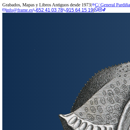
Grabados, Mapas y Libros Antiguos desde 1973
|
C/ General Pardiñ
info@frame.es
652 41 03 78
915 64 15 19
|