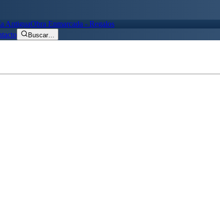
ía Antigua
Obra Enmarcada - Regalos
tacto
Buscar
…