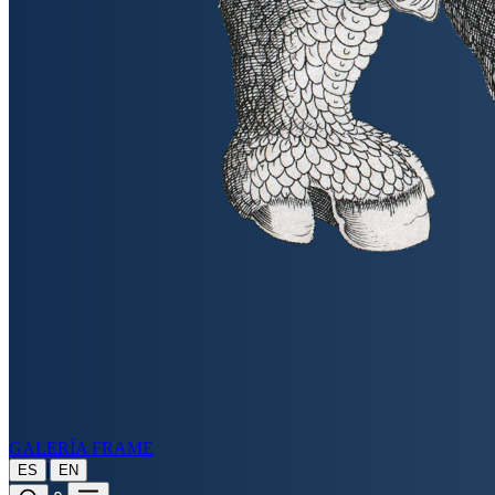
GALERÍA FRAME
|
ES
EN