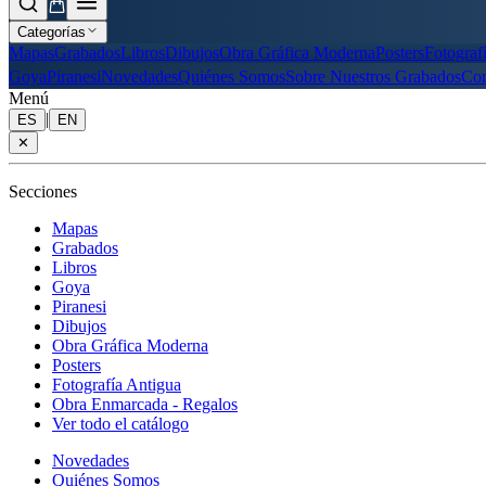
Categorías
Mapas
Grabados
Libros
Dibujos
Obra Gráfica Moderna
Posters
Fotograf
Goya
Piranesi
Novedades
Quiénes Somos
Sobre Nuestros Grabados
Con
Menú
|
ES
EN
✕
Secciones
Mapas
Grabados
Libros
Goya
Piranesi
Dibujos
Obra Gráfica Moderna
Posters
Fotografía Antigua
Obra Enmarcada - Regalos
Ver todo el catálogo
Novedades
Quiénes Somos