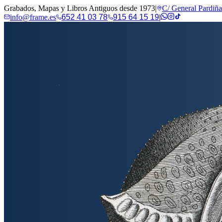
Grabados, Mapas y Libros Antiguos desde 1973
|
C/ General Pardiñ
info@frame.es
652 41 03 78
915 64 15 19
|