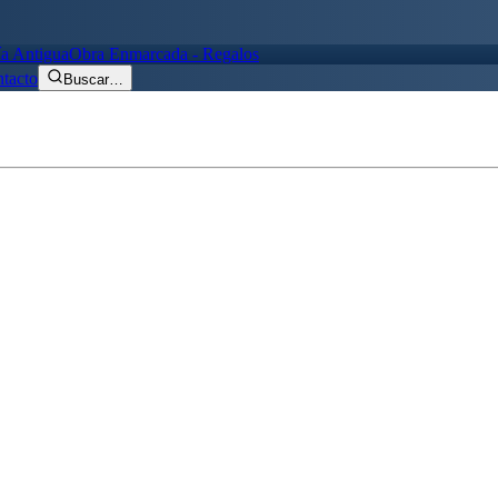
ía Antigua
Obra Enmarcada - Regalos
tacto
Buscar
…