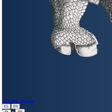
GALERÍA FRAME
|
ES
EN