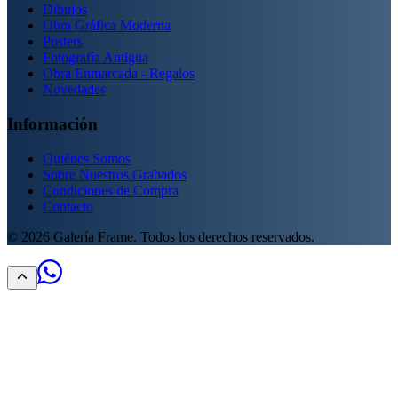
Dibujos
Obra Gráfica Moderna
Posters
Fotografía Antigua
Obra Enmarcada - Regalos
Novedades
Información
Quiénes Somos
Sobre Nuestros Grabados
Condiciones de Compra
Contacto
©
2026
Galería Frame. Todos los derechos reservados.