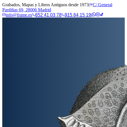
Grabados, Mapas y Libros Antiguos desde 1973
|
C/ General
Pardiñas 69, 28006 Madrid
info@frame.es
652 41 03 78
915 64 15 19
|