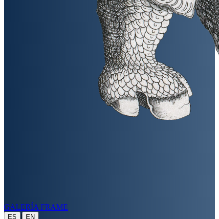
GALERÍA FRAME
|
ES
EN