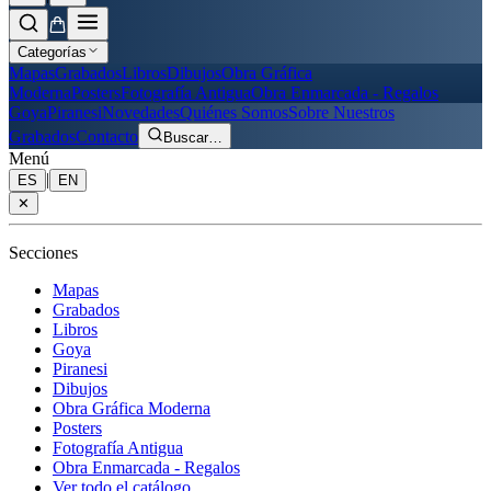
Categorías
Mapas
Grabados
Libros
Dibujos
Obra Gráfica
Moderna
Posters
Fotografía Antigua
Obra Enmarcada - Regalos
Goya
Piranesi
Novedades
Quiénes Somos
Sobre Nuestros
Grabados
Contacto
Buscar
…
Menú
|
ES
EN
✕
Secciones
Mapas
Grabados
Libros
Goya
Piranesi
Dibujos
Obra Gráfica Moderna
Posters
Fotografía Antigua
Obra Enmarcada - Regalos
Ver todo el catálogo