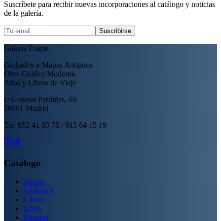
Suscríbete para recibir nuevas incorporaciones al catálogo y noticias
de la galería.
Suscribirse
Galería Frame
Grabados y Mapas Antiguos
Obra Gráfica Moderna
Atlas y Libros de Viaje
c/ General Pardiñas, 69
28001 Madrid
Tel: 652 41 03 78 / 915 64 15 19
Catálogo
Mapas
Grabados
Libros
Goya
Piranesi