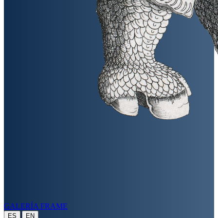
GALERÍA FRAME
|
ES
EN