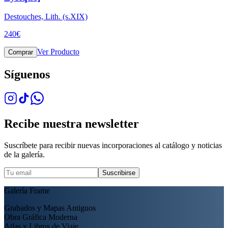
Destouches, Lith. (s.XIX)
240
€
Ver Producto
Comprar
Síguenos
Recibe nuestra newsletter
Suscríbete para recibir nuevas incorporaciones al catálogo y noticias
de la galería.
Suscribirse
Galería Frame
Grabados y Mapas Antiguos
Obra Gráfica Moderna
Atlas y Libros de Viaje