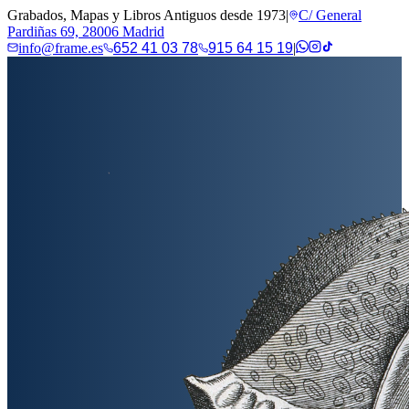
Grabados, Mapas y Libros Antiguos desde 1973
|
C/ General
Pardiñas 69, 28006 Madrid
info@frame.es
652 41 03 78
915 64 15 19
|