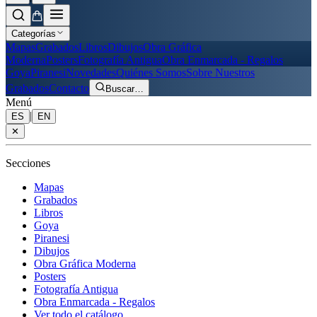
Categorías
Mapas
Grabados
Libros
Dibujos
Obra Gráfica
Moderna
Posters
Fotografía Antigua
Obra Enmarcada - Regalos
Goya
Piranesi
Novedades
Quiénes Somos
Sobre Nuestros
Grabados
Contacto
Buscar
…
Menú
|
ES
EN
✕
Secciones
Mapas
Grabados
Libros
Goya
Piranesi
Dibujos
Obra Gráfica Moderna
Posters
Fotografía Antigua
Obra Enmarcada - Regalos
Ver todo el catálogo