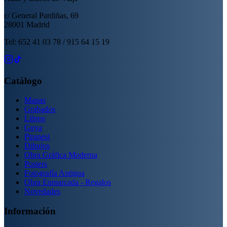
c/ General Pardiñas, 69
28001 Madrid
Tel: 652 41 03 78 / 915 64 15 19
Catálogo
Mapas
Grabados
Libros
Goya
Piranesi
Dibujos
Obra Gráfica Moderna
Posters
Fotografía Antigua
Obra Enmarcada - Regalos
Novedades
Información