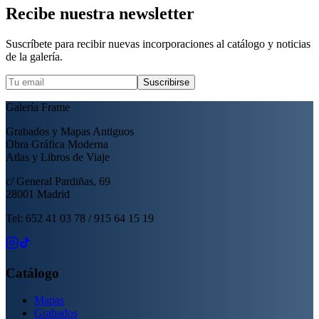
Recibe nuestra newsletter
Suscríbete para recibir nuevas incorporaciones al catálogo y noticias
de la galería.
Suscribirse
Galería Frame
Grabados y Mapas Antiguos
Obra Gráfica Moderna
Atlas y Libros de Viaje
c/ General Pardiñas, 69
28001 Madrid
Tel: 652 41 03 78 / 915 64 15 19
Catálogo
Mapas
Grabados