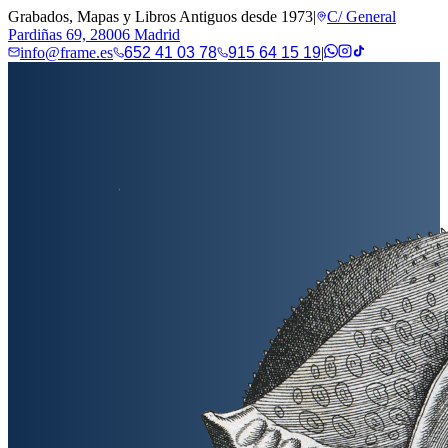
Grabados, Mapas y Libros Antiguos desde 1973
|
C/ General
Pardiñas 69, 28006 Madrid
info@frame.es
652 41 03 78
915 64 15 19
|