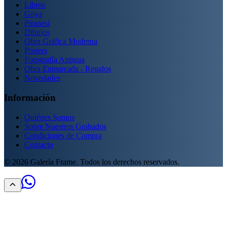
Libros
Goya
Piranesi
Dibujos
Obra Gráfica Moderna
Posters
Fotografía Antigua
Obra Enmarcada - Regalos
Novedades
Información
Quiénes Somos
Sobre Nuestros Grabados
Condiciones de Compra
Contacto
©
2026
Galería Frame. Todos los derechos reservados.