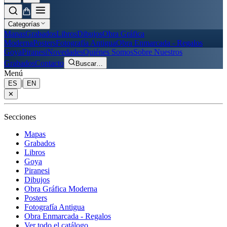
Categorías
Mapas
Grabados
Libros
Dibujos
Obra Gráfica
Moderna
Posters
Fotografía Antigua
Obra Enmarcada - Regalos
Goya
Piranesi
Novedades
Quiénes Somos
Sobre Nuestros
Grabados
Contacto
Buscar
…
Menú
|
ES
EN
✕
Secciones
Mapas
Grabados
Libros
Goya
Piranesi
Dibujos
Obra Gráfica Moderna
Posters
Fotografía Antigua
Obra Enmarcada - Regalos
Ver todo el catálogo