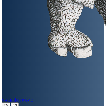
GALERÍA FRAME
|
ES
EN