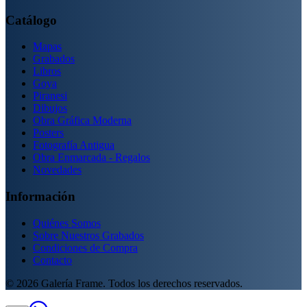
Catálogo
Mapas
Grabados
Libros
Goya
Piranesi
Dibujos
Obra Gráfica Moderna
Posters
Fotografía Antigua
Obra Enmarcada - Regalos
Novedades
Información
Quiénes Somos
Sobre Nuestros Grabados
Condiciones de Compra
Contacto
©
2026
Galería Frame. Todos los derechos reservados.