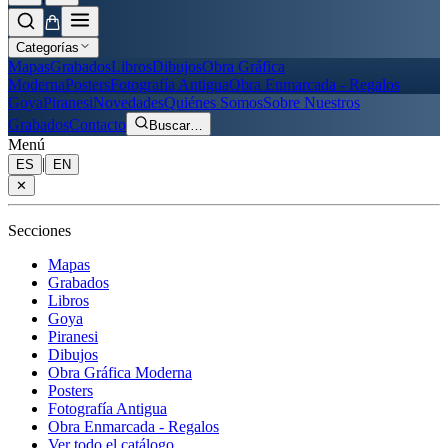
Categorías
Mapas
Grabados
Libros
Dibujos
Obra Gráfica
Moderna
Posters
Fotografía Antigua
Obra Enmarcada - Regalos
Goya
Piranesi
Novedades
Quiénes Somos
Sobre Nuestros
Grabados
Contacto
Buscar
…
Menú
|
ES
EN
✕
Secciones
Mapas
Grabados
Libros
Goya
Piranesi
Dibujos
Obra Gráfica Moderna
Posters
Fotografía Antigua
Obra Enmarcada - Regalos
Ver todo el catálogo