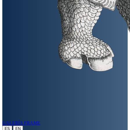
GALERÍA FRAME
|
ES
EN