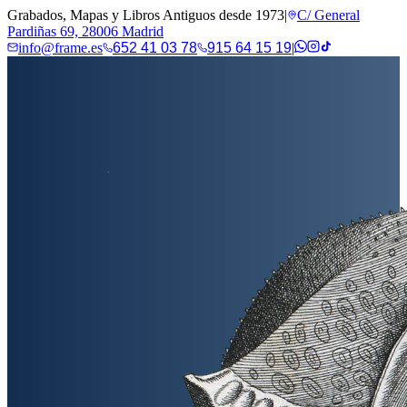
Grabados, Mapas y Libros Antiguos desde 1973
|
C/ General
Pardiñas 69, 28006 Madrid
info@frame.es
652 41 03 78
915 64 15 19
|