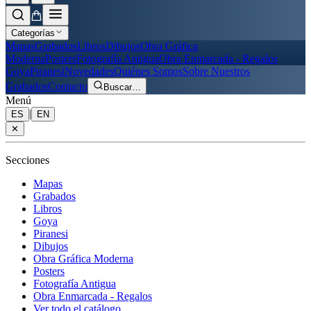
Categorías
Mapas
Grabados
Libros
Dibujos
Obra Gráfica
Moderna
Posters
Fotografía Antigua
Obra Enmarcada - Regalos
Goya
Piranesi
Novedades
Quiénes Somos
Sobre Nuestros
Grabados
Contacto
Buscar
…
Menú
|
ES
EN
✕
Secciones
Mapas
Grabados
Libros
Goya
Piranesi
Dibujos
Obra Gráfica Moderna
Posters
Fotografía Antigua
Obra Enmarcada - Regalos
Ver todo el catálogo