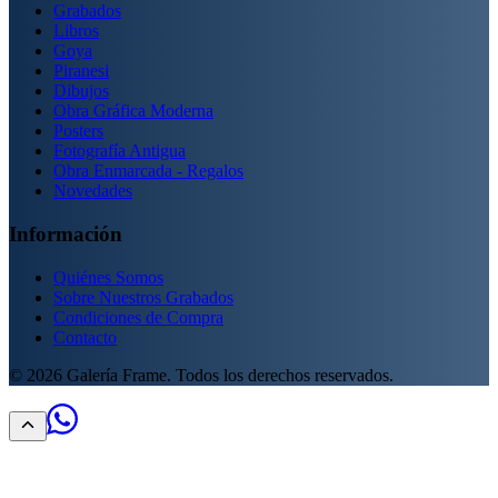
Grabados
Libros
Goya
Piranesi
Dibujos
Obra Gráfica Moderna
Posters
Fotografía Antigua
Obra Enmarcada - Regalos
Novedades
Información
Quiénes Somos
Sobre Nuestros Grabados
Condiciones de Compra
Contacto
©
2026
Galería Frame. Todos los derechos reservados.