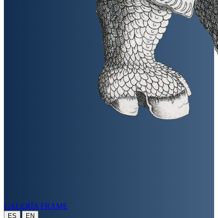
GALERÍA FRAME
|
ES
EN