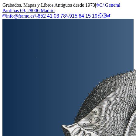
Grabados, Mapas y Libros Antiguos desde 1973
|
C/ General
Pardiñas 69, 28006 Madrid
info@frame.es
652 41 03 78
915 64 15 19
|