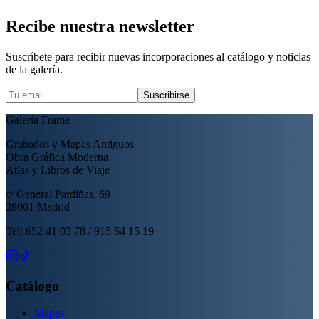
Recibe nuestra newsletter
Suscríbete para recibir nuevas incorporaciones al catálogo y noticias
de la galería.
Suscribirse
Galería Frame
Grabados y Mapas Antiguos
Obra Gráfica Moderna
Atlas y Libros de Viaje
c/ General Pardiñas, 69
28001 Madrid
Tel: 652 41 03 78 / 915 64 15 19
Catálogo
Mapas