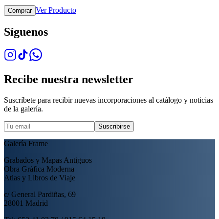
Ver Producto
Comprar
Síguenos
Recibe nuestra newsletter
Suscríbete para recibir nuevas incorporaciones al catálogo y noticias
de la galería.
Suscribirse
Galería Frame
Grabados y Mapas Antiguos
Obra Gráfica Moderna
Atlas y Libros de Viaje
c/ General Pardiñas, 69
28001 Madrid