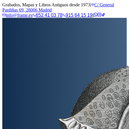
Grabados, Mapas y Libros Antiguos desde 1973
|
C/ General
Pardiñas 69, 28006 Madrid
info@frame.es
652 41 03 78
915 64 15 19
|