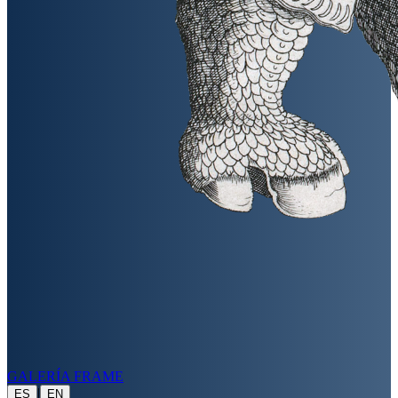
GALERÍA FRAME
|
ES
EN