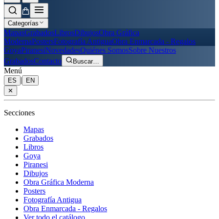
Categorías
Mapas
Grabados
Libros
Dibujos
Obra Gráfica
Moderna
Posters
Fotografía Antigua
Obra Enmarcada - Regalos
Goya
Piranesi
Novedades
Quiénes Somos
Sobre Nuestros
Grabados
Contacto
Buscar
…
Menú
|
ES
EN
✕
Secciones
Mapas
Grabados
Libros
Goya
Piranesi
Dibujos
Obra Gráfica Moderna
Posters
Fotografía Antigua
Obra Enmarcada - Regalos
Ver todo el catálogo