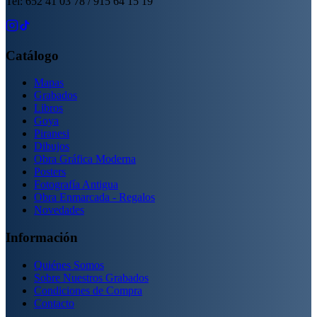
Tel: 652 41 03 78 / 915 64 15 19
Catálogo
Mapas
Grabados
Libros
Goya
Piranesi
Dibujos
Obra Gráfica Moderna
Posters
Fotografía Antigua
Obra Enmarcada - Regalos
Novedades
Información
Quiénes Somos
Sobre Nuestros Grabados
Condiciones de Compra
Contacto