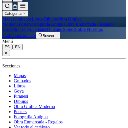
Categorías
Mapas
Grabados
Libros
Dibujos
Obra Gráfica
Moderna
Posters
Fotografía Antigua
Obra Enmarcada - Regalos
Goya
Piranesi
Novedades
Quiénes Somos
Sobre Nuestros
Grabados
Contacto
Buscar
…
Menú
|
ES
EN
✕
Secciones
Mapas
Grabados
Libros
Goya
Piranesi
Dibujos
Obra Gráfica Moderna
Posters
Fotografía Antigua
Obra Enmarcada - Regalos
Ver todo el catálogo