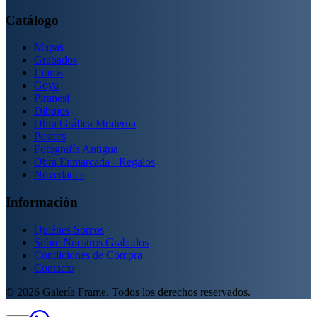
Catálogo
Mapas
Grabados
Libros
Goya
Piranesi
Dibujos
Obra Gráfica Moderna
Posters
Fotografía Antigua
Obra Enmarcada - Regalos
Novedades
Información
Quiénes Somos
Sobre Nuestros Grabados
Condiciones de Compra
Contacto
©
2026
Galería Frame. Todos los derechos reservados.