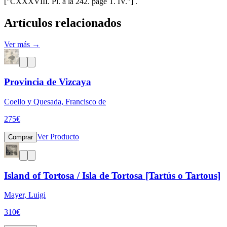
["CXXXVIII. Pl. a la 242. page T. IV."] .
Artículos relacionados
Ver más →
Provincia de Vizcaya
Coello y Quesada, Francisco de
275
€
Ver Producto
Comprar
Island of Tortosa / Isla de Tortosa [Tartús o Tartous]
Mayer, Luigi
310
€