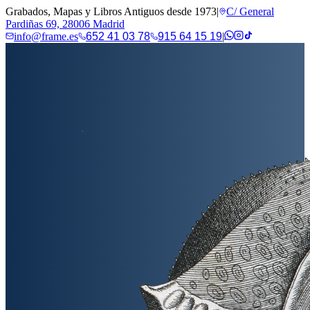
Grabados, Mapas y Libros Antiguos desde 1973
|
C/ General
Pardiñas 69, 28006 Madrid
info@frame.es
652 41 03 78
915 64 15 19
|