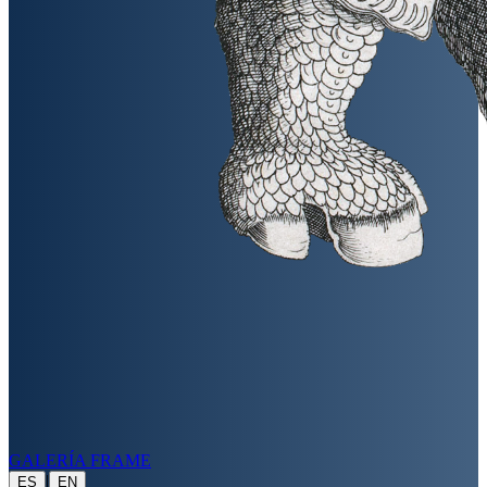
GALERÍA FRAME
|
ES
EN