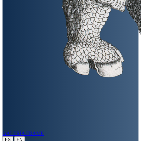
GALERÍA FRAME
|
ES
EN