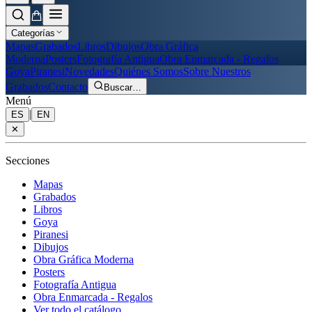
Categorías
Mapas
Grabados
Libros
Dibujos
Obra Gráfica
Moderna
Posters
Fotografía Antigua
Obra Enmarcada - Regalos
Goya
Piranesi
Novedades
Quiénes Somos
Sobre Nuestros
Grabados
Contacto
Buscar
…
Menú
|
ES
EN
✕
Secciones
Mapas
Grabados
Libros
Goya
Piranesi
Dibujos
Obra Gráfica Moderna
Posters
Fotografía Antigua
Obra Enmarcada - Regalos
Ver todo el catálogo