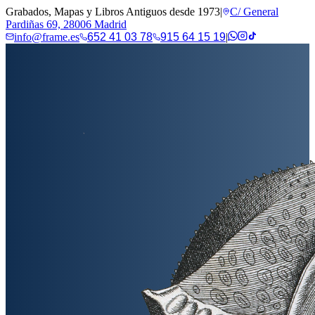
Grabados, Mapas y Libros Antiguos desde 1973
|
C/ General
Pardiñas 69, 28006 Madrid
info@frame.es
652 41 03 78
915 64 15 19
|