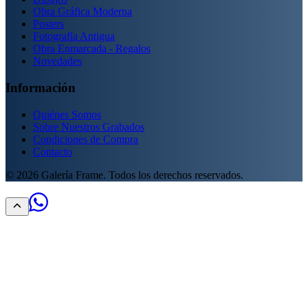
Obra Gráfica Moderna
Posters
Fotografía Antigua
Obra Enmarcada - Regalos
Novedades
Información
Quiénes Somos
Sobre Nuestros Grabados
Condiciones de Compra
Contacto
©
2026
Galería Frame. Todos los derechos reservados.