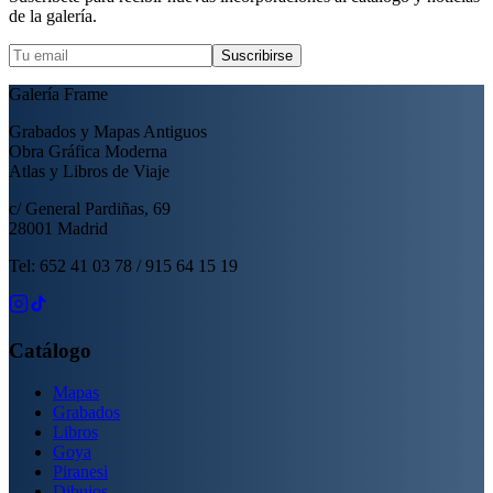
de la galería.
Suscribirse
Galería Frame
Grabados y Mapas Antiguos
Obra Gráfica Moderna
Atlas y Libros de Viaje
c/ General Pardiñas, 69
28001 Madrid
Tel: 652 41 03 78 / 915 64 15 19
Catálogo
Mapas
Grabados
Libros
Goya
Piranesi
Dibujos