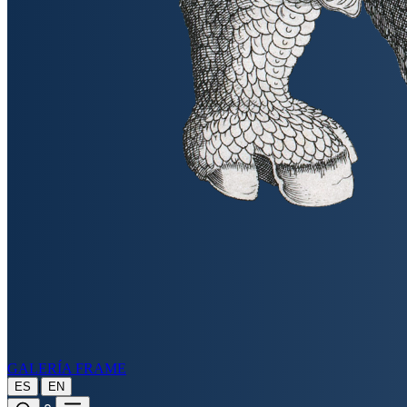
GALERÍA FRAME
|
ES
EN