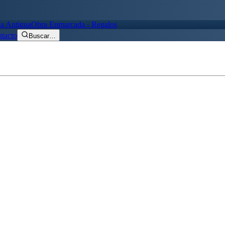
ía Antigua
Obra Enmarcada - Regalos
tacto
Buscar
…