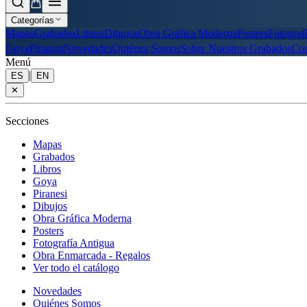
Categorías
Mapas
Grabados
Libros
Dibujos
Obra Gráfica Moderna
Posters
Fotograf
Goya
Piranesi
Novedades
Quiénes Somos
Sobre Nuestros Grabados
Con
Menú
|
ES
EN
✕
Secciones
Mapas
Grabados
Libros
Goya
Piranesi
Dibujos
Obra Gráfica Moderna
Posters
Fotografía Antigua
Obra Enmarcada - Regalos
Ver todo el catálogo
Novedades
Quiénes Somos