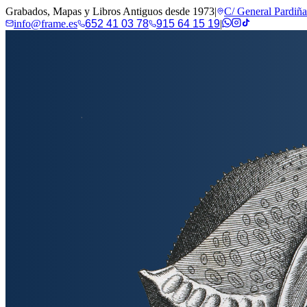
Grabados, Mapas y Libros Antiguos desde 1973
|
C/ General Pardiñ
info@frame.es
652 41 03 78
915 64 15 19
|