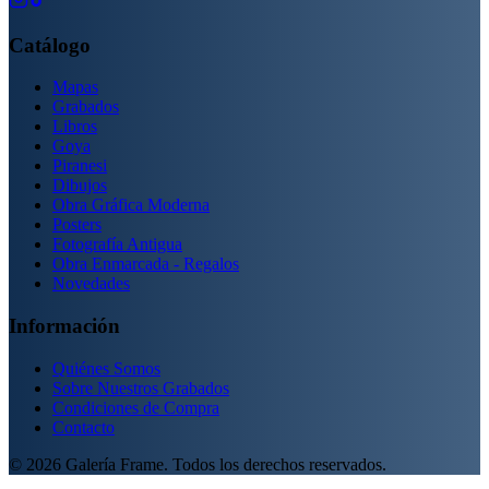
Catálogo
Mapas
Grabados
Libros
Goya
Piranesi
Dibujos
Obra Gráfica Moderna
Posters
Fotografía Antigua
Obra Enmarcada - Regalos
Novedades
Información
Quiénes Somos
Sobre Nuestros Grabados
Condiciones de Compra
Contacto
©
2026
Galería Frame. Todos los derechos reservados.