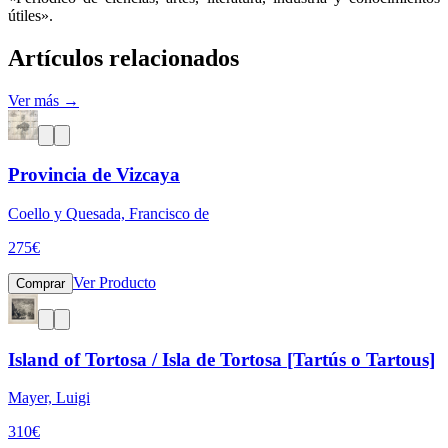
útiles».
Artículos relacionados
Ver más →
Provincia de Vizcaya
Coello y Quesada, Francisco de
275
€
Ver Producto
Comprar
Island of Tortosa / Isla de Tortosa [Tartús o Tartous]
Mayer, Luigi
310
€