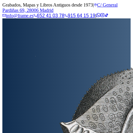
Grabados, Mapas y Libros Antiguos desde 1973
|
C/ General
Pardiñas 69, 28006 Madrid
info@frame.es
652 41 03 78
915 64 15 19
|