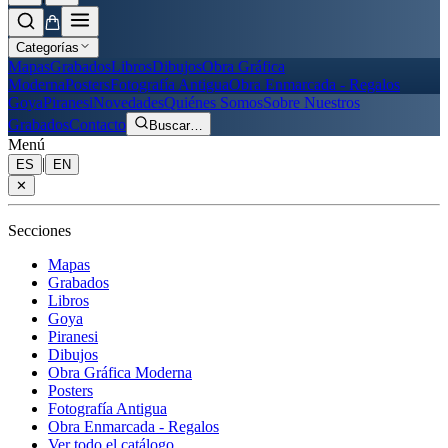
Categorías
Mapas
Grabados
Libros
Dibujos
Obra Gráfica
Moderna
Posters
Fotografía Antigua
Obra Enmarcada - Regalos
Goya
Piranesi
Novedades
Quiénes Somos
Sobre Nuestros
Grabados
Contacto
Buscar
…
Menú
|
ES
EN
✕
Secciones
Mapas
Grabados
Libros
Goya
Piranesi
Dibujos
Obra Gráfica Moderna
Posters
Fotografía Antigua
Obra Enmarcada - Regalos
Ver todo el catálogo