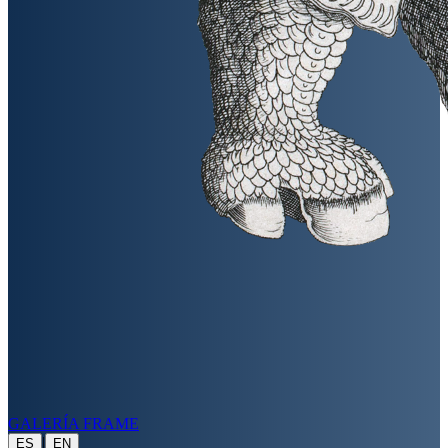
GALERÍA FRAME
|
ES
EN