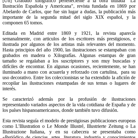
[Un] Grabado xilográfico perteneciente a la obra titulada "La
Ilustración Española y Americana", revista fundada en 1869 por
Abelardo de Carlos, que fue sin lugar a dudas, la publicación más
importante de la segunda mitad del siglo XIX español, y la
componen 65 tomos.
Editada en Madrid entre 1869 y 1921, la revista aparecía
semanalmente, con articulos de los escritores más prestigiosos, e
ilustrada por algunos de los artistas más relevantes del momento.
Hasta principios del año 1900, las ilustraciones se estampaban con
grabados en madera o Xilografías. Algunas estampas de gran
tamaño se regalaban a los suscriptores y son muy buscadas y
difíciles de encontrar. En algunas ocasiones, recientemente, se han
iluminado a mano con acuarela y reforzado con cartulina, para su
uso decorativo. Entre los coleccionistas se ha extendido la afición de
recopilar las ilustraciones estampadas de sus temas o lugares de
interés.
Se caracterizó además por la profusión de ilustraciones
representando variados aspectos de la vida cotidiana de España y de
los países hispanoamericanos, donde también tuvo difusión.
Esta revista seguía el modelo de prestigiosas publicaciones europeas
como L'Illustration o Le Monde Illustré, Illustrierte Zeitung o La
Illustrazione Italiana, y en su cabecera se presentaba como
«Periódico de ciencias, artes, literatura, industria y conocimientos