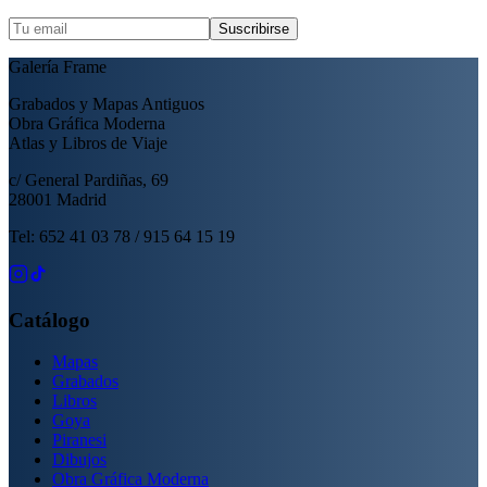
Suscribirse
Galería Frame
Grabados y Mapas Antiguos
Obra Gráfica Moderna
Atlas y Libros de Viaje
c/ General Pardiñas, 69
28001 Madrid
Tel: 652 41 03 78 / 915 64 15 19
Catálogo
Mapas
Grabados
Libros
Goya
Piranesi
Dibujos
Obra Gráfica Moderna