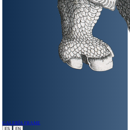
GALERÍA FRAME
|
ES
EN