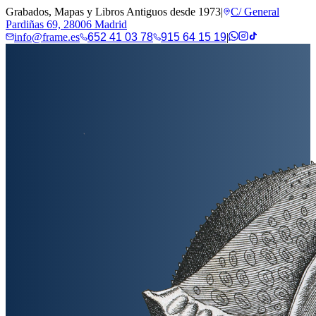
Grabados, Mapas y Libros Antiguos desde 1973
|
C/ General
Pardiñas 69, 28006 Madrid
info@frame.es
652 41 03 78
915 64 15 19
|