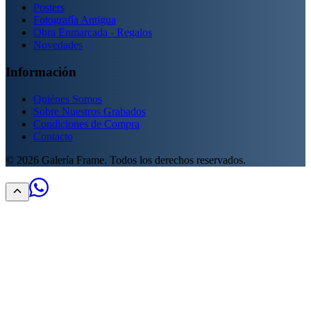
Posters
Fotografía Antigua
Obra Enmarcada - Regalos
Novedades
Información
Quiénes Somos
Sobre Nuestros Grabados
Condiciones de Compra
Contacto
©
2026
Galería Frame. Todos los derechos reservados.