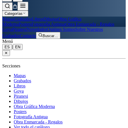
Categorías
Mapas
Grabados
Libros
Dibujos
Obra Gráfica
Moderna
Posters
Fotografía Antigua
Obra Enmarcada - Regalos
Goya
Piranesi
Novedades
Quiénes Somos
Sobre Nuestros
Grabados
Contacto
Buscar
…
Menú
|
ES
EN
✕
Secciones
Mapas
Grabados
Libros
Goya
Piranesi
Dibujos
Obra Gráfica Moderna
Posters
Fotografía Antigua
Obra Enmarcada - Regalos
Ver todo el catálogo