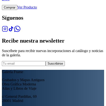
Ver Producto
Comprar
Síguenos
Recibe nuestra newsletter
Suscríbete para recibir nuevas incorporaciones al catálogo y noticias
de la galería.
Suscribirse
Galería Frame
Grabados y Mapas Antiguos
Obra Gráfica Moderna
Atlas y Libros de Viaje
c/ General Pardiñas, 69
28001 Madrid