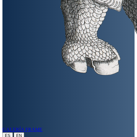
GALERÍA FRAME
|
ES
EN