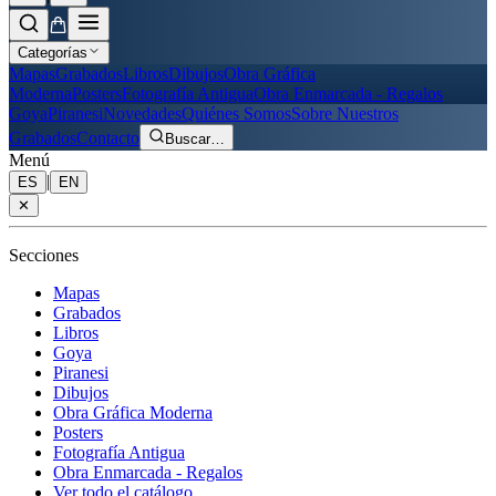
Categorías
Mapas
Grabados
Libros
Dibujos
Obra Gráfica
Moderna
Posters
Fotografía Antigua
Obra Enmarcada - Regalos
Goya
Piranesi
Novedades
Quiénes Somos
Sobre Nuestros
Grabados
Contacto
Buscar
…
Menú
|
ES
EN
✕
Secciones
Mapas
Grabados
Libros
Goya
Piranesi
Dibujos
Obra Gráfica Moderna
Posters
Fotografía Antigua
Obra Enmarcada - Regalos
Ver todo el catálogo