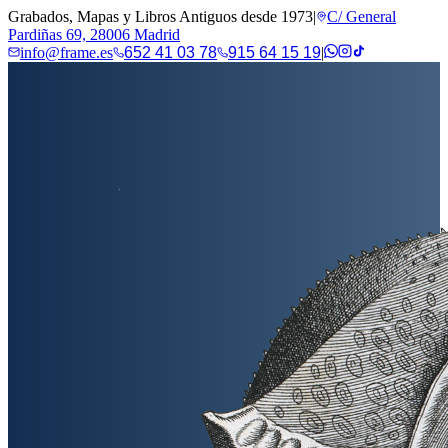
Grabados, Mapas y Libros Antiguos desde 1973
|
C/ General
Pardiñas 69, 28006 Madrid
info@frame.es
652 41 03 78
915 64 15 19
|