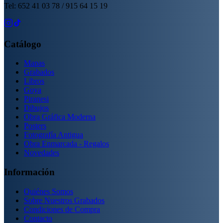
Tel: 652 41 03 78 / 915 64 15 19
Catálogo
Mapas
Grabados
Libros
Goya
Piranesi
Dibujos
Obra Gráfica Moderna
Posters
Fotografía Antigua
Obra Enmarcada - Regalos
Novedades
Información
Quiénes Somos
Sobre Nuestros Grabados
Condiciones de Compra
Contacto